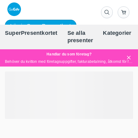
Lös in SuperPresentkort
SuperPresentkortet
Se alla
Kategorier
Sv
presenter
Handlar du som företag?
Behöver du kvitton med företagsuppgifter, fakturabetalning, åtkomst för flera användare eller skräddarsydda lösningar?
Läs mer