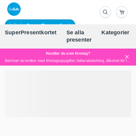
Lös in SuperPresentkort
SuperPresentkortet
Se alla
Kategorier
Sv
presenter
Handlar du som företag?
Behöver du kvitton med företagsuppgifter, fakturabetalning, åtkomst för flera användare eller skräddarsydda lösningar?
Läs mer