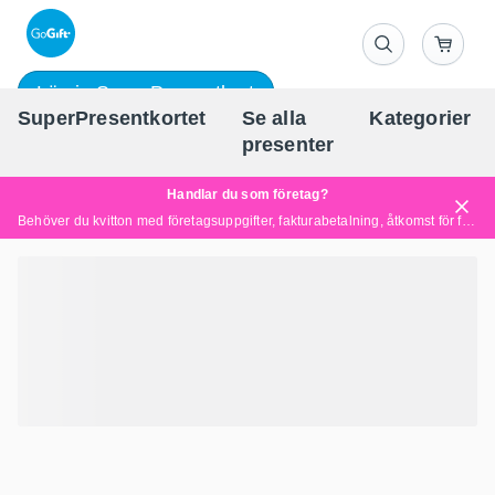
Lös in SuperPresentkort
SuperPresentkortet
Se alla
Kategorier
Sv
presenter
Handlar du som företag?
Behöver du kvitton med företagsuppgifter, fakturabetalning, åtkomst för flera användare eller skräddarsydda lösningar?
Läs mer