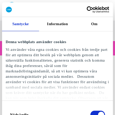
Lös in SuperPresentkort
Samtycke
Information
Om
SuperPresentkortet
Se alla
Kategorier
Sv
presenter
Denna webbplats använder cookies
Handlar du som företag?
Vi använder våra egna cookies och cookies från tredje part
Behöver du kvitton med företagsuppgifter, fakturabetalning, åtkomst för flera användare eller skräddarsydda lösningar?
för att optimera ditt besök på vår webbplats genom att
Läs mer
säkerställa funktionaliteten, generera statistik och komma
ihåg dina preferenser, såväl som för
marknadsföringsändamål, så att vi kan optimera våra
annonseringsinitiativ på sociala medier. Dessutom
använder vi cookies för att visa funktioner för användning i
samband med sociala medier. Vi använder endast cookies
som kräver ditt samtycke när du har godkänt nedan. Du
kan när som helst återkalla ditt samtycke. Observera att vår
webbplats möjligen inte fungerar optimalt om du inte
accepterar cookies eller återkallar ditt samtycke. När vi
Samtyckesval
använder cookies behandlar vi kort din IP-adress. IP-
Nödvändig