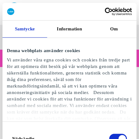
Lös in SuperPresentkort
Samtycke
Information
Om
SuperPresentkortet
Se alla
Kategorier
Sv
presenter
Denna webbplats använder cookies
Handlar du som företag?
Vi använder våra egna cookies och cookies från tredje part
Behöver du kvitton med företagsuppgifter, fakturabetalning, åtkomst för flera användare eller skräddarsydda lösningar?
för att optimera ditt besök på vår webbplats genom att
Läs mer
säkerställa funktionaliteten, generera statistik och komma
ihåg dina preferenser, såväl som för
marknadsföringsändamål, så att vi kan optimera våra
annonseringsinitiativ på sociala medier. Dessutom
använder vi cookies för att visa funktioner för användning i
samband med sociala medier. Vi använder endast cookies
som kräver ditt samtycke när du har godkänt nedan. Du
kan när som helst återkalla ditt samtycke. Observera att vår
webbplats möjligen inte fungerar optimalt om du inte
accepterar cookies eller återkallar ditt samtycke. När vi
Samtyckesval
använder cookies behandlar vi kort din IP-adress. IP-
Nödvändig