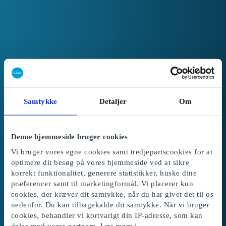
Samtykke
Detaljer
Om
Denne hjemmeside bruger cookies
Vi bruger vores egne cookies samt tredjepartscookies for at
optimere dit besøg på vores hjemmeside ved at sikre
korrekt funktionalitet, generere statistikker, huske dine
præferencer samt til marketingformål. Vi placerer kun
cookies, der kræver dit samtykke, når du har givet det til os
Velkommen til GoGift
nedenfor. Du kan tilbagekalde dit samtykke. Når vi bruger
Få adgang til de bedste medarbejdergaver.
cookies, behandler vi kortvarigt din IP-adresse, som kan
deles med vores partnere. Læs mere i