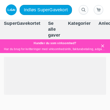
Indløs SuperGavekort
SuperGavekortet
Se
Kategorier
Anle
alle
Danm
gaver
Handler du som virksomhed?
Har du brug for kvitteringer med virksomhedsinfo, fakturabetaling, adgang for flere brugere eller skræddersyede løsninger?
Læs mere her