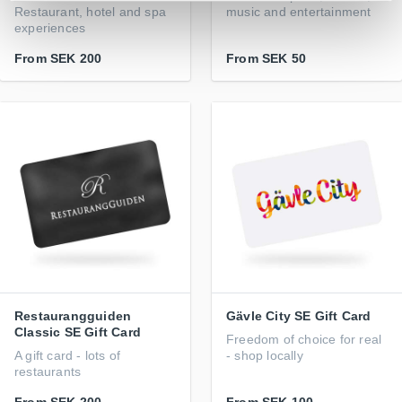
Restaurant, hotel and spa
music and entertainment
experiences
From
SEK 200
From
SEK 50
Restaurangguiden
Gävle City SE Gift Card
Classic SE Gift Card
Freedom of choice for real
A gift card - lots of
- shop locally
restaurants