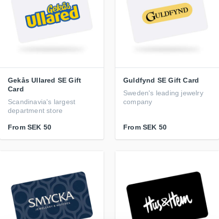
Gekås Ullared SE Gift
Guldfynd SE Gift Card
Card
Sweden's leading jewelry
Scandinavia's largest
company
department store
From
SEK 50
From
SEK 50