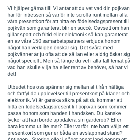
Vi hjälper gärna till! Vi antar att du vet vad din pojkvän
har för intressen så varför inte scrolla runt mellan alla
våra presentkort för att hitta en födelsedagspresent till
pojkvän som garanterat blir en succé. Oavsett om han
gillar sport och fritid eller elektronik så kan garanterat
en av våra 150 samarbetspartners erbjuda honom
något han verkligen önskar sig. Det svåra med
pojkvänner är ju ofta att de sällan eller aldrig öskar sig
något speciellt. Men så länge du vet i alla fall temat på
vad han skulle vilja ha eller rent av behöver, så har vi
det!
Utbudet hos oss spänner sig mellan allt från häftiga
och fartfyllda upplevelser till presentkort på kläder och
elektronik. Vi är ganska säkra på att du kommer att
hitta en födelsedagspresent till pojkvän som kommer
passa honom som handen i handsken. Du kanske
tycker att han borde uppdatera sin garderob? Eller
bara komma ut lite mer? Eller varför inte bara välja ett
presentkort som ger er båda en avslappnad stund?
Antingen i Sverige eller i något annat land genom ett