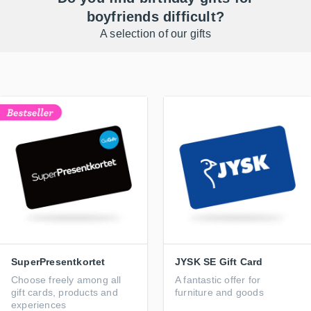
boyfriends difficult?
A selection of our gifts
SuperPresentkortet
JYSK SE Gift Card
Choose freely among all
A fantastic offer for
gift cards, products and
furniture and goods
experiences