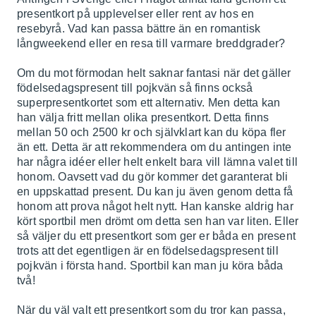
presentkort på upplevelser eller rent av hos en
resebyrå. Vad kan passa bättre än en romantisk
långweekend eller en resa till varmare breddgrader?
Om du mot förmodan helt saknar fantasi när det gäller
födelsedagspresent till pojkvän så finns också
superpresentkortet som ett alternativ. Men detta kan
han välja fritt mellan olika presentkort. Detta finns
mellan 50 och 2500 kr och självklart kan du köpa fler
än ett. Detta är att rekommendera om du antingen inte
har några idéer eller helt enkelt bara vill lämna valet till
honom. Oavsett vad du gör kommer det garanterat bli
en uppskattad present. Du kan ju även genom detta få
honom att prova något helt nytt. Han kanske aldrig har
kört sportbil men drömt om detta sen han var liten. Eller
så väljer du ett presentkort som ger er båda en present
trots att det egentligen är en födelsedagspresent till
pojkvän i första hand. Sportbil kan man ju köra båda
två!
När du väl valt ett presentkort som du tror kan passa,