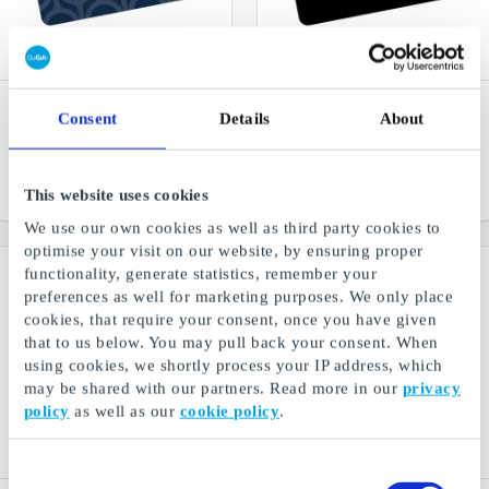
Smycka SE Gift Card
Hus & Hem SE Gift Card
Consent
Details
About
Jewelry and watches
Furniture, houses, homes
and gardens
From
SEK 50
From
SEK 150
This website uses cookies
We use our own cookies as well as third party cookies to
optimise your visit on our website, by ensuring proper
functionality, generate statistics, remember your
preferences as well for marketing purposes. We only place
cookies, that require your consent, once you have given
that to us below. You may pull back your consent. When
using cookies, we shortly process your IP address, which
may be shared with our partners. Read more in our
privacy
policy
as well as our
cookie policy
.
Consent