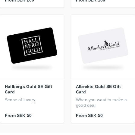
From
SEK 200
From
SEK 100
Hallbergs Guld SE Gift
Albrekts Guld SE Gift
Card
Card
Sense of luxury
When you want to make a
good deal
From
SEK 50
From
SEK 50