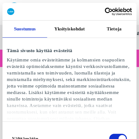
Lunasta SuperLahjakortti
Suostumus
Yksityiskohdat
Tietoja
SuperLahjakortti
Kaikki
Kategoriat
Lahj
Suom
lahjat
Tämä sivusto käyttää evästeitä
Toimitko yrityksenä?
Käytämme omia evästeitämme ja kolmansien osapuolien
Tarvitsetko kuitteja yritystiedoilla, laskutusta, useamman käyttäjän käyttöoikeuksia tai kustomoituja ratkaisuja?
evästeitä optimoidaksemme käyntisi verkkosivustollamme,
Lue lisää
varmistamalla sen toimivuuden, luomalla tilastoja ja
muistamalla mieltymyksesi, sekä markkinointitarkoituksiin,
jotta voimme optimoida mainontamme sosiaalisessa
Ota yhteyttä asiakaspalveluumme:
mediassa. Lisäksi käytämme evästeitä näyttääksemme
support.gogift.com
sinulle toimintoja käytettäväksi sosiaalisen median
kanavissa. Asetamme vain evästeitä, jotka vaativat
suostumuksesi, kun olet antanut sen meille alla. Voit
peruuttaa suostumuksesi milloin tahansa. Otathan
huomioon, että verkkosivustomme ei välttämättä toimi
optimaalisesti, mikäli et hyväksy evästeitä tai perut
Suostumuksen
suostumuksesi. Kun käytämme evästeitä, käsittelemme IP-
Välttämätön