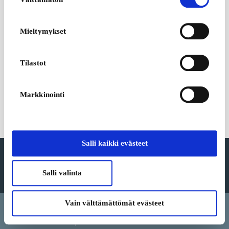
valinta
osoitettasi lyhyesti. IP-osoite voidaan jakaa sosiaalisen
median, mainosalan ja analytiikka-alan kumppaneillemme.
Voit lukea lisää evästeiden käytöstämme ja siihen
Mieltymykset
liittyvästä henkilötietojesi
käsittelystä sekä
evästekäytännöstämme
.
Tilastot
Markkinointi
Salli kaikki evästeet
Founded in 2003, GoGift is a leading global gifting company.
Salli valinta
Sopimusehdot
Vain välttämättömät evästeet
Kieli
Maa/Alue
Valuutta
Apu ja peruutus
Evästeasetukset