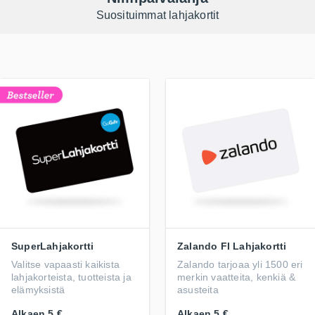
Suosituimmat lahjakortit
SuperLahjakortti
Zalando FI Lahjakortti
Valitse vapaasti kaikista
Zalando tarjoaa yli 1500 eri
lahjakorteista, tuotteista ja
merkin vaatteita, kenkiä &
elämyksistä
asusteita
Alkaen
5 €
Alkaen
5 €