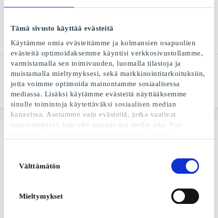
Tämä sivusto käyttää evästeitä
Käytämme omia evästeitämme ja kolmansien osapuolien
evästeitä optimoidaksemme käyntisi verkkosivustollamme,
varmistamalla sen toimivuuden, luomalla tilastoja ja
IKEA FI Lahjakortti
Tokmanni FI Lahjakortti
muistamalla mieltymyksesi, sekä markkinointitarkoituksiin,
Ihanaa olla kotona
Fiksun ostamisen puolesta
jotta voimme optimoida mainontamme sosiaalisessa
mediassa. Lisäksi käytämme evästeitä näyttääksemme
Alkaen
5 €
Alkaen
5 €
sinulle toimintoja käytettäväksi sosiaalisen median
kanavissa. Asetamme vain evästeitä, jotka vaativat
suostumuksesi, kun olet antanut sen meille alla. Voit
peruuttaa suostumuksesi milloin tahansa. Otathan
huomioon, että verkkosivustomme ei välttämättä toimi
optimaalisesti, mikäli et hyväksy evästeitä tai perut
Suostumuksen
suostumuksesi. Kun käytämme evästeitä, käsittelemme IP-
Välttämätön
valinta
osoitettasi lyhyesti. IP-osoite voidaan jakaa sosiaalisen
median, mainosalan ja analytiikka-alan kumppaneillemme.
Voit lukea lisää evästeiden käytöstämme ja siihen
Mieltymykset
liittyvästä henkilötietojesi
käsittelystä sekä
evästekäytännöstämme
.