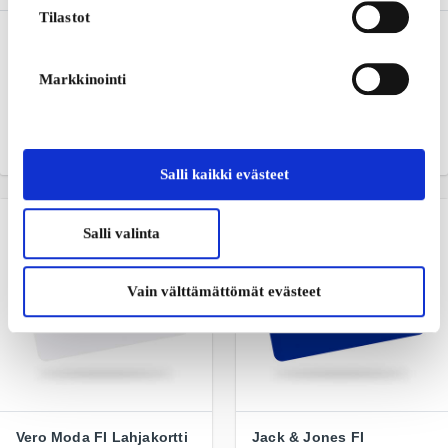
Tilastot
Kappahl FI Lahjakortti
Fashioncheque FI
Lahjakortti
Muotia koko perheelle
Markkinointi
Muodikas lahjakortti
monille kauppaketjuille ja
verkkokaupoille
Alkaen
20 €
Alkaen
10 €
Salli kaikki evästeet
Salli valinta
Vain välttämättömät evästeet
Vero Moda FI Lahjakortti
Jack & Jones FI