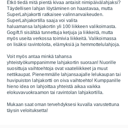
Etkö tiedä mitä pientä kivaa antaisit nimipäivälahjaksi?
Täydellisen lahjan löytäminen on haastavaa, mutta
SuperLahjakortti ratkaisee valinnanvaikeuden.
SuperLahjakortilla saaja voi valita
haluamansa lahjakortin yli 100 liikkeen valikoimasta.
Gogift.fi sisältää tunnettuja ketjuja ja liikkeitä, mutta
myös useita verkossa toimivia liikkeitä. Valikoimassa
on lisäksi ravintoloita, elämyksiä ja hemmottelulahjoja.
Voit myös antaa minkä tahansa
yhteistyökumppanimme lahjakortin suoraan! Nuorille
suosittuja vaihtoehtoja ovat vaateliikkeet ja muut
nettikaupat. Pienemmälle lahjansaajalle lelukaupan tai
huvipuiston lahjakortti on oiva vaihtoehto! Kumppanille
hieno idea on lahjoittaa yhteistä aikaa vaikka
elokuvavuokraamon tai ravintolan lahjakortilla.
Mukaan saat oman tervehdyksesi kuvalla varustettuna
täysin veloituksetta!