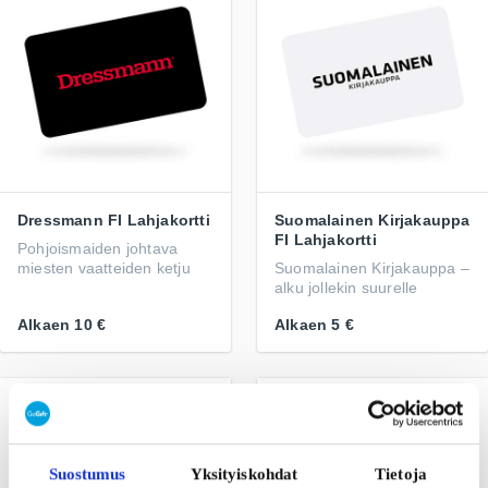
Dressmann FI Lahjakortti
Suomalainen Kirjakauppa
FI Lahjakortti
Pohjoismaiden johtava
miesten vaatteiden ketju
Suomalainen Kirjakauppa –
alku jollekin suurelle
Alkaen
10 €
Alkaen
5 €
Suostumus
Yksityiskohdat
Tietoja