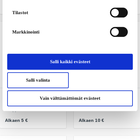
evästekäytännöstämme
.
Alkaen
20 €
Alkaen
10 €
Tilastot
Markkinointi
Salli kaikki evästeet
Salli valinta
Vero Moda FI Lahjakortti
Jack & Jones FI
Vain välttämättömät evästeet
Lahjakortti
Yllätä läheisesi erityisellä
shoppailukokemuksella
Miesten farkkuvaatteet
Alkaen
5 €
Alkaen
10 €