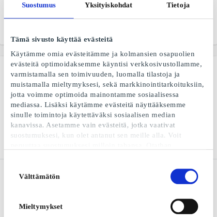
Suostumus
Yksityiskohdat
Tietoja
hetkiin
elokuvansa ja joka
elokuvalle oma hetkensä
Alkaen
5 €
Alkaen
6 €
Tämä sivusto käyttää evästeitä
Käytämme omia evästeitämme ja kolmansien osapuolien
evästeitä optimoidaksemme käyntisi verkkosivustollamme,
varmistamalla sen toimivuuden, luomalla tilastoja ja
muistamalla mieltymyksesi, sekä markkinointitarkoituksiin,
jotta voimme optimoida mainontamme sosiaalisessa
mediassa. Lisäksi käytämme evästeitä näyttääksemme
sinulle toimintoja käytettäväksi sosiaalisen median
kanavissa. Asetamme vain evästeitä, jotka vaativat
suostumuksesi, kun olet antanut sen meille alla. Voit
peruuttaa suostumuksesi milloin tahansa. Otathan
huomioon, että verkkosivustomme ei välttämättä toimi
optimaalisesti, mikäli et hyväksy evästeitä tai perut
Suostumuksen
Kappahl FI Lahjakortti
Fashioncheque FI
suostumuksesi. Kun käytämme evästeitä, käsittelemme IP-
Välttämätön
valinta
Lahjakortti
Muotia koko perheelle
osoitettasi lyhyesti. IP-osoite voidaan jakaa sosiaalisen
Muodikas lahjakortti
median, mainosalan ja analytiikka-alan kumppaneillemme.
monille kauppaketjuille ja
Voit lukea lisää evästeiden käytöstämme ja siihen
Mieltymykset
verkkokaupoille
liittyvästä henkilötietojesi
käsittelystä sekä