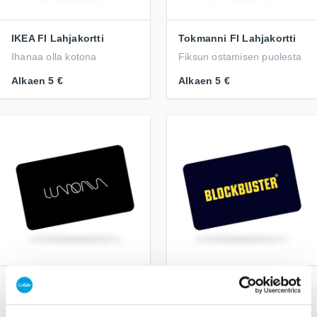
IKEA FI Lahjakortti
Tokmanni FI Lahjakortti
Ihanaa olla kotona
Fiksun ostamisen puolesta
Alkaen
5 €
Alkaen
5 €
Lumoava FI Lahjakortti
Blockbuster FI
Elokuvakoodi
Suomalaiset Lumoava-
korut kaikkiin elämäsi
Joka hetkelle on oma