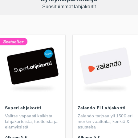
Suosituimmat lahjakortit
SuperLahjakortti
Zalando FI Lahjakortti
Valitse vapaasti kaikista
Zalando tarjoaa yli 1500 eri
lahjakorteista, tuotteista ja
merkin vaatteita, kenkiä &
elämyksistä
asusteita
Alkaen
5 €
Alkaen
5 €