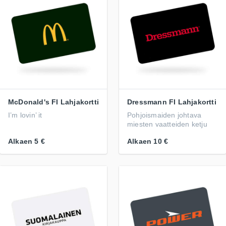
McDonald's FI Lahjakortti
Dressmann FI Lahjakortti
I’m lovin’ it
Pohjoismaiden johtava
miesten vaatteiden ketju
Alkaen
5 €
Alkaen
10 €