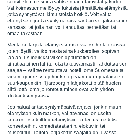
suosittelemme sinua valitsemaan elämyslahjakortin.
Valikoimastamme löytyy lukuisia jännittäviä elämyksiä,
jotka synnyttävät ikimuistoisia hetkiä. Voit valita
elämyksen, jonka syntymäpäiväsankari voi jakaa sinun
kanssasi tai jolla hän voi ilahduttaa perhettään tai
omaa rakastaan.
Meillä on tarjolla elämyksiä monissa eri hintaluokissa,
joten löydät valikoimasta aina kukkarollesi sopivan
lahjan. Esimerkiksi viikonloppumatka on
ainutlaatuinen lahja, joka takuuvarmasti ilahduttaa sen
saajaa – valitse rentouttava hotelliloma Suomessa tai
viikonloppureissu johonkin upeaan eurooppalaiseen
suurkaupunkiin.
Tjäreborgin
lahjakortti pitää huolen
siitä, että loma ja rentoutuminen ovat vain yhden
klikkauksen päässä.
Jos haluat antaa syntymäpäivälahjaksi jonkin muun
elämyksen kuin matkan, valittavanasi on useita
lahjakortteja kulttuurielämyksiin, kuten esimerkiksi
konsertteihin, komediateatteriin, elokuviin tai
museoihin. Tällöin lahjakortin saajalla on luvassa