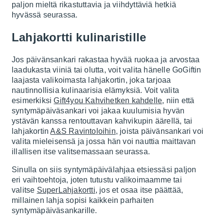
paljon mieltä rikastuttavia ja viihdyttäviä hetkiä
hyvässä seurassa.
Lahjakortti kulinaristille
Jos päivänsankari rakastaa hyvää ruokaa ja arvostaa
laadukasta viiniä tai olutta, voit valita hänelle GoGiftin
laajasta valikoimasta lahjakortin, joka tarjoaa
nautinnollisia kulinaarisia elämyksiä. Voit valita
esimerkiksi
Gift4you Kahvihetken kahdelle
, niin että
syntymäpäiväsankari voi jakaa kuulumisia hyvän
ystävän kanssa rentouttavan kahvikupin äärellä, tai
lahjakortin
A&S Ravintoloihin
, joista päivänsankari voi
valita mieleisensä ja jossa hän voi nauttia maittavan
illallisen itse valitsemassaan seurassa.
Sinulla on siis syntymäpäivälahjaa etsiessäsi paljon
eri vaihtoehtoja, joten tutustu valikoimaamme tai
valitse
SuperLahjakortti
, jos et osaa itse päättää,
millainen lahja sopisi kaikkein parhaiten
syntymäpäiväsankarille.