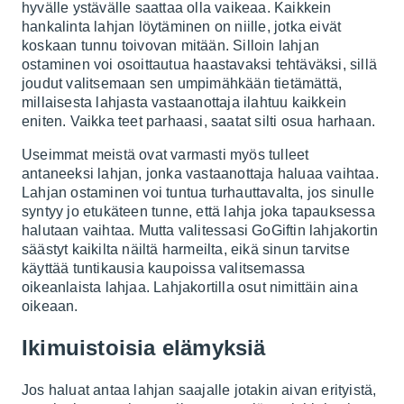
hyvälle ystävälle saattaa olla vaikeaa. Kaikkein
hankalinta lahjan löytäminen on niille, jotka eivät
koskaan tunnu toivovan mitään. Silloin lahjan
ostaminen voi osoittautua haastavaksi tehtäväksi, sillä
joudut valitsemaan sen umpimähkään tietämättä,
millaisesta lahjasta vastaanottaja ilahtuu kaikkein
eniten. Vaikka teet parhaasi, saatat silti osua harhaan.
Useimmat meistä ovat varmasti myös tulleet
antaneeksi lahjan, jonka vastaanottaja haluaa vaihtaa.
Lahjan ostaminen voi tuntua turhauttavalta, jos sinulle
syntyy jo etukäteen tunne, että lahja joka tapauksessa
halutaan vaihtaa. Mutta valitessasi GoGiftin lahjakortin
säästyt kaikilta näiltä harmeilta, eikä sinun tarvitse
käyttää tuntikausia kaupoissa valitsemassa
oikeanlaista lahjaa. Lahjakortilla osut nimittäin aina
oikeaan.
Ikimuistoisia elämyksiä
Jos haluat antaa lahjan saajalle jotakin aivan erityistä,