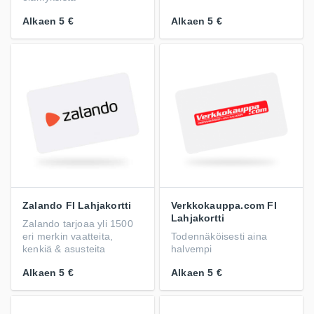
Alkaen
5 €
Alkaen
5 €
Zalando FI Lahjakortti
Verkkokauppa.com FI
Lahjakortti
Zalando tarjoaa yli 1500
eri merkin vaatteita,
Todennäköisesti aina
kenkiä & asusteita
halvempi
Alkaen
5 €
Alkaen
5 €