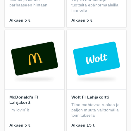
parhaaseen hintaan
tuotteita epänormaaleilla
hinnoilla
Alkaen
5 €
Alkaen
5 €
McDonald's FI
Wolt FI Lahjakortti
Lahjakortti
Tilaa mahtavaa ruokaa ja
I’m lovin’ it
paljon muuta välittömällä
toimituksella
Alkaen
5 €
Alkaen
15 €