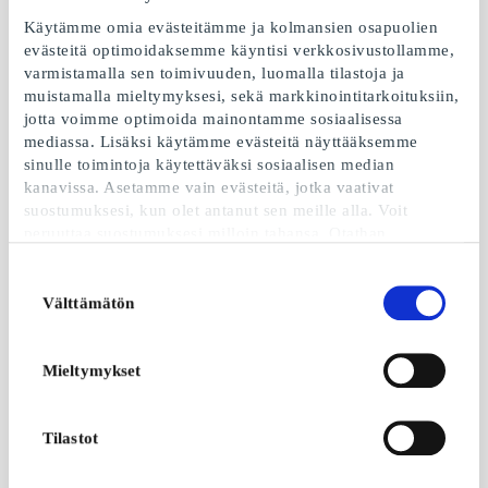
Käytämme omia evästeitämme ja kolmansien osapuolien
evästeitä optimoidaksemme käyntisi verkkosivustollamme,
varmistamalla sen toimivuuden, luomalla tilastoja ja
muistamalla mieltymyksesi, sekä markkinointitarkoituksiin,
jotta voimme optimoida mainontamme sosiaalisessa
mediassa. Lisäksi käytämme evästeitä näyttääksemme
JYSK FI Lahjakortti
Motonet FI Lahjakortti
sinulle toimintoja käytettäväksi sosiaalisen median
JYSKistä löydät aina
Autovaraosien ja -
kanavissa. Asetamme vain evästeitä, jotka vaativat
huipputarjouksia kotiin
tarvikkeiden sekä
suostumuksesi, kun olet antanut sen meille alla. Voit
työkalujen erikoisliikeketju
peruuttaa suostumuksesi milloin tahansa. Otathan
Alkaen
5 €
Alkaen
5 €
huomioon, että verkkosivustomme ei välttämättä toimi
optimaalisesti, mikäli et hyväksy evästeitä tai perut
Suostumuksen
suostumuksesi. Kun käytämme evästeitä, käsittelemme IP-
Välttämätön
valinta
osoitettasi lyhyesti. IP-osoite voidaan jakaa sosiaalisen
median, mainosalan ja analytiikka-alan kumppaneillemme.
Voit lukea lisää evästeiden käytöstämme ja siihen
Mieltymykset
liittyvästä henkilötietojesi
käsittelystä sekä
evästekäytännöstämme
.
Tilastot