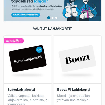
VALITUT LAHJAKORTIT
SuperLahjakortti
Boozt FI Lahjakortti
Valitse vapaasti kaikista
Muodin ja shoppailun
lahjakorteista, tuotteista ja
ystävän unelmalahja
elämyksistä