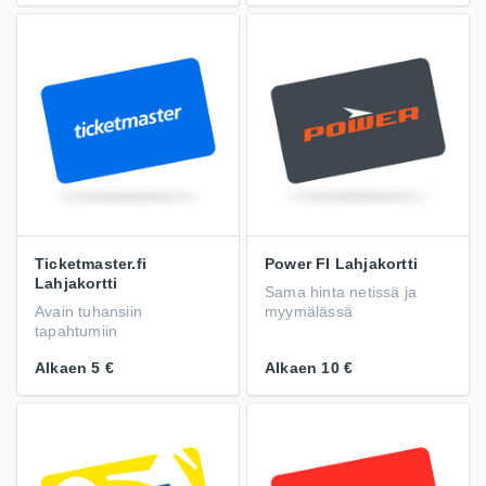
Ticketmaster.fi
Power FI Lahjakortti
Lahjakortti
Sama hinta netissä ja
Avain tuhansiin
myymälässä
tapahtumiin
Alkaen
5 €
Alkaen
10 €