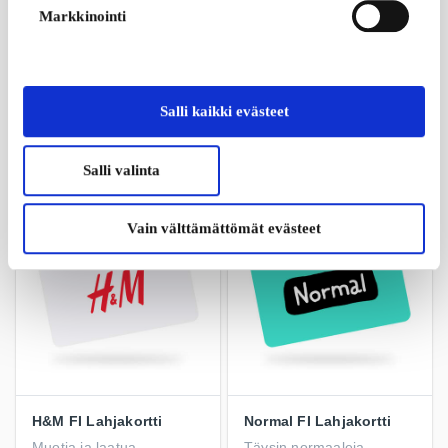
Markkinointi
XXL Sports & Outdoor
Stadium FI Lahjakortti
FI Lahjakortti
Lahja jolla onnistut aina
Extralaaja valikoima
urheilu- ja outdoor-
Salli kaikki evästeet
tuotteita
Alkaen
5 €
Alkaen
5 €
Salli valinta
Vain välttämättömät evästeet
H&M FI Lahjakortti
Normal FI Lahjakortti
Muotia ja laatua
Täysin normaaleja