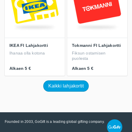
IKEA FI Lahjakortti
Tokmanni FI Lahjakortti
Ihanaa olla kotona
Fiksun ostamisen
puolesta
Alkaen
5 €
Alkaen
5 €
Kaikki lahjakortit
Founded in 2003, GoGift is a leading global gifting company.