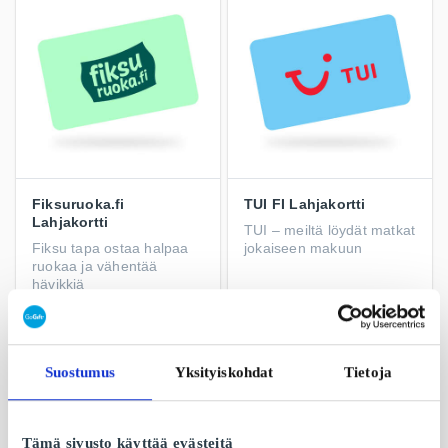
Fiksuruoka.fi
TUI FI Lahjakortti
Lahjakortti
TUI – meiltä löydät matkat
Fiksu tapa ostaa halpaa
jokaiseen makuun
ruokaa ja vähentää
hävikkiä
Alkaen
10 €
Alkaen
10 €
Suostumus
Yksityiskohdat
Tietoja
Tämä sivusto käyttää evästeitä