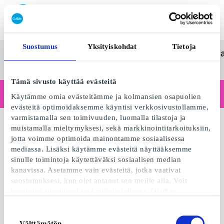
Lunasta SuperLahjakortti
Suostumus
Yksityiskohdat
Tietoja
SuperLahjakortti
Kaikki
Kategoriat
Lahj
Suom
lahjat
Tämä sivusto käyttää evästeitä
Toimitko yrityksenä?
Käytämme omia evästeitämme ja kolmansien osapuolien
Tarvitsetko kuitteja yritystiedoilla, laskutusta, useamman käyttäjän käyttöoikeuksia tai kustomoituja ratkaisuja?
evästeitä optimoidaksemme käyntisi verkkosivustollamme,
Lue lisää
varmistamalla sen toimivuuden, luomalla tilastoja ja
muistamalla mieltymyksesi, sekä markkinointitarkoituksiin,
jotta voimme optimoida mainontamme sosiaalisessa
mediassa. Lisäksi käytämme evästeitä näyttääksemme
sinulle toimintoja käytettäväksi sosiaalisen median
kanavissa. Asetamme vain evästeitä, jotka vaativat
suostumuksesi, kun olet antanut sen meille alla. Voit
peruuttaa suostumuksesi milloin tahansa. Otathan
huomioon, että verkkosivustomme ei välttämättä toimi
optimaalisesti, mikäli et hyväksy evästeitä tai perut
Suostumuksen
suostumuksesi. Kun käytämme evästeitä, käsittelemme IP-
Välttämätön