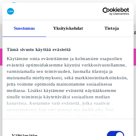
Lunasta SuperLahjakortti
Suostumus
Yksityiskohdat
Tietoja
SuperLahjakortti
Kaikki
Kategoriat
Lahj
Suom
lahjat
Tämä sivusto käyttää evästeitä
Toimitko yrityksenä?
Käytämme omia evästeitämme ja kolmansien osapuolien
Tarvitsetko kuitteja yritystiedoilla, laskutusta, useamman käyttäjän käyttöoikeuksia tai kustomoituja ratkaisuja?
evästeitä optimoidaksemme käyntisi verkkosivustollamme,
Lue lisää
varmistamalla sen toimivuuden, luomalla tilastoja ja
muistamalla mieltymyksesi, sekä markkinointitarkoituksiin,
jotta voimme optimoida mainontamme sosiaalisessa
mediassa. Lisäksi käytämme evästeitä näyttääksemme
sinulle toimintoja käytettäväksi sosiaalisen median
kanavissa. Asetamme vain evästeitä, jotka vaativat
suostumuksesi, kun olet antanut sen meille alla. Voit
peruuttaa suostumuksesi milloin tahansa. Otathan
huomioon, että verkkosivustomme ei välttämättä toimi
optimaalisesti, mikäli et hyväksy evästeitä tai perut
Suostumuksen
suostumuksesi. Kun käytämme evästeitä, käsittelemme IP-
Välttämätön