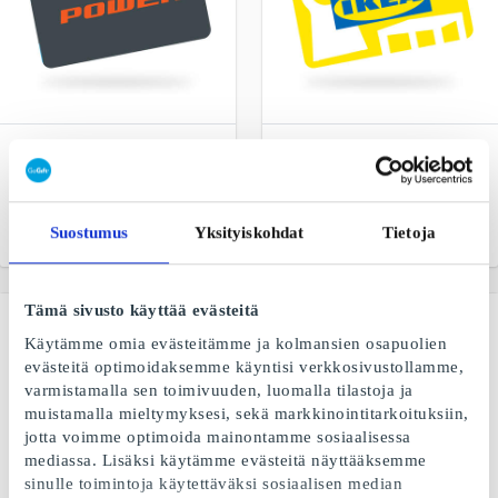
Power FI Lahjakortti
IKEA FI Lahjakortti
Sama hinta netissä ja
Ihanaa olla kotona
myymälässä
Suostumus
Yksityiskohdat
Tietoja
Alkaen
10 €
Alkaen
5 €
Tämä sivusto käyttää evästeitä
Käytämme omia evästeitämme ja kolmansien osapuolien
evästeitä optimoidaksemme käyntisi verkkosivustollamme,
varmistamalla sen toimivuuden, luomalla tilastoja ja
muistamalla mieltymyksesi, sekä markkinointitarkoituksiin,
jotta voimme optimoida mainontamme sosiaalisessa
mediassa. Lisäksi käytämme evästeitä näyttääksemme
sinulle toimintoja käytettäväksi sosiaalisen median