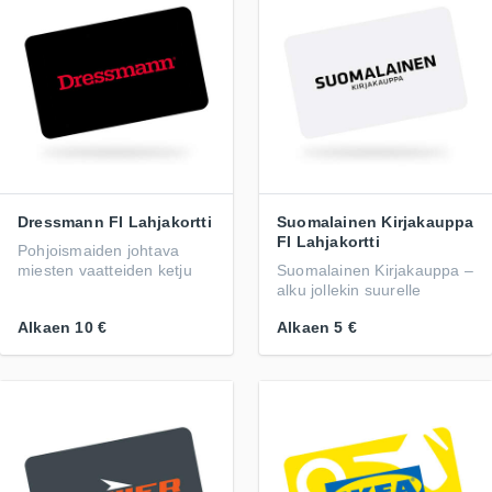
Dressmann FI Lahjakortti
Suomalainen Kirjakauppa
FI Lahjakortti
Pohjoismaiden johtava
miesten vaatteiden ketju
Suomalainen Kirjakauppa –
alku jollekin suurelle
Alkaen
10 €
Alkaen
5 €