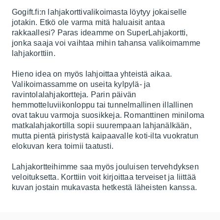
Gogift.fi:n lahjakorttivalikoimasta löytyy jokaiselle
jotakin. Etkö ole varma mitä haluaisit antaa
rakkaallesi? Paras ideamme on SuperLahjakortti,
jonka saaja voi vaihtaa mihin tahansa valikoimamme
lahjakorttiin.
Hieno idea on myös lahjoittaa yhteistä aikaa.
Valikoimassamme on useita kylpylä- ja
ravintolalahjakortteja. Parin päivän
hemmotteluviikonloppu tai tunnelmallinen illallinen
ovat takuu varmoja suosikkeja. Romanttinen miniloma
matkalahjakortilla sopii suurempaan lahjanälkään,
mutta pientä piristystä kaipaavalle koti-ilta vuokratun
elokuvan kera toimii taatusti.
Lahjakortteihimme saa myös jouluisen tervehdyksen
veloituksetta. Korttiin voit kirjoittaa terveiset ja liittää
kuvan jostain mukavasta hetkestä läheisten kanssa.