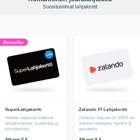
Suosituimmat lahjakortit
SuperLahjakortti
Zalando FI Lahjakortti
Valitse vapaasti kaikista
Zalando tarjoaa yli 1500 eri
lahjakorteista, tuotteista ja
merkin vaatteita, kenkiä &
elämyksistä
asusteita
Alkaen
5 €
Alkaen
5 €