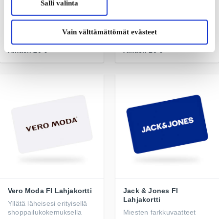
Salli valinta
Lahjakortti
Muotia koko perheelle
Muodikas lahjakortti
monille kauppaketjuille ja
Vain välttämättömät evästeet
verkkokaupoille
Alkaen
20 €
Alkaen
10 €
Vero Moda FI Lahjakortti
Jack & Jones FI
Lahjakortti
Yllätä läheisesi erityisellä
shoppailukokemuksella
Miesten farkkuvaatteet