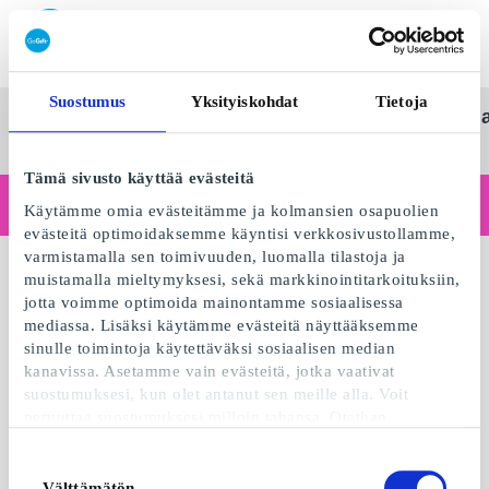
Lunasta SuperLahjakortti
Suostumus
Yksityiskohdat
Tietoja
SuperLahjakortti
Kaikki
Kategoriat
Lahj
Suom
lahjat
Tämä sivusto käyttää evästeitä
Toimitko yrityksenä?
Käytämme omia evästeitämme ja kolmansien osapuolien
Tarvitsetko kuitteja yritystiedoilla, laskutusta, useamman käyttäjän käyttöoikeuksia tai kustomoituja ratkaisuja?
evästeitä optimoidaksemme käyntisi verkkosivustollamme,
Lue lisää
varmistamalla sen toimivuuden, luomalla tilastoja ja
muistamalla mieltymyksesi, sekä markkinointitarkoituksiin,
jotta voimme optimoida mainontamme sosiaalisessa
mediassa. Lisäksi käytämme evästeitä näyttääksemme
sinulle toimintoja käytettäväksi sosiaalisen median
kanavissa. Asetamme vain evästeitä, jotka vaativat
suostumuksesi, kun olet antanut sen meille alla. Voit
peruuttaa suostumuksesi milloin tahansa. Otathan
huomioon, että verkkosivustomme ei välttämättä toimi
optimaalisesti, mikäli et hyväksy evästeitä tai perut
Suostumuksen
suostumuksesi. Kun käytämme evästeitä, käsittelemme IP-
Välttämätön