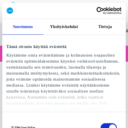
Lunasta SuperLahjakortti
Suostumus
Yksityiskohdat
Tietoja
SuperLahjakortti
Kaikki
Kategoriat
Lahj
Suom
lahjat
Tämä sivusto käyttää evästeitä
Toimitko yrityksenä?
Käytämme omia evästeitämme ja kolmansien osapuolien
Tarvitsetko kuitteja yritystiedoilla, laskutusta, useamman käyttäjän käyttöoikeuksia tai kustomoituja ratkaisuja?
evästeitä optimoidaksemme käyntisi verkkosivustollamme,
Lue lisää
varmistamalla sen toimivuuden, luomalla tilastoja ja
muistamalla mieltymyksesi, sekä markkinointitarkoituksiin,
jotta voimme optimoida mainontamme sosiaalisessa
mediassa. Lisäksi käytämme evästeitä näyttääksemme
sinulle toimintoja käytettäväksi sosiaalisen median
kanavissa. Asetamme vain evästeitä, jotka vaativat
suostumuksesi, kun olet antanut sen meille alla. Voit
peruuttaa suostumuksesi milloin tahansa. Otathan
huomioon, että verkkosivustomme ei välttämättä toimi
optimaalisesti, mikäli et hyväksy evästeitä tai perut
Suostumuksen
suostumuksesi. Kun käytämme evästeitä, käsittelemme IP-
Välttämätön