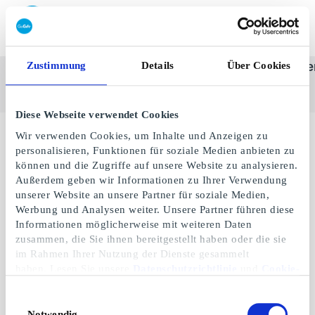
Geschenkkarte einlösen
Zustimmung
Details
Über Cookies
SuperGeschenkkarte
Alle
Kategorie
Geschenke
One-st
anzeigen
Diese Webseite verwendet Cookies
Marken
Wir verwenden Cookies, um Inhalte und Anzeigen zu
personalisieren, Funktionen für soziale Medien anbieten zu
können und die Zugriffe auf unsere Website zu analysieren.
Außerdem geben wir Informationen zu Ihrer Verwendung
unserer Website an unsere Partner für soziale Medien,
Werbung und Analysen weiter. Unsere Partner führen diese
Informationen möglicherweise mit weiteren Daten
zusammen, die Sie ihnen bereitgestellt haben oder die sie
im Rahmen Ihrer Nutzung der Dienste gesammelt
haben. Lesen Sie unsere
Datenschutzrichtlinie
und
Cookie-
Richtlinie
.
Einwilligungsauswahl
Notwendig