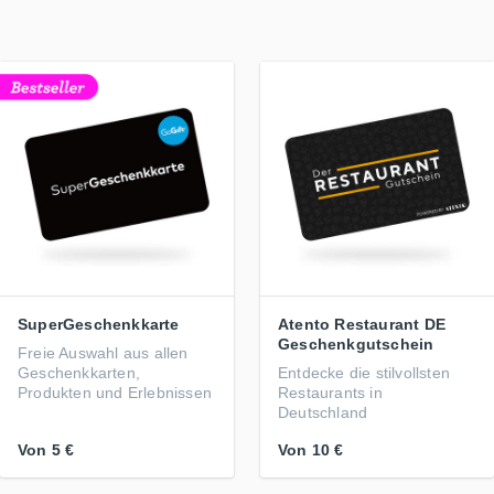
SuperGeschenkkarte
Atento Restaurant DE
Geschenkgutschein
Freie Auswahl aus allen
Geschenkkarten,
Entdecke die stilvollsten
Produkten und Erlebnissen
Restaurants in
Deutschland
Von
5 €
Von
10 €