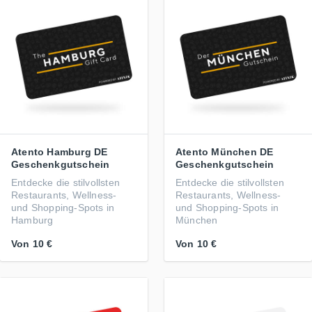
Atento Hamburg DE
Atento München DE
Geschenkgutschein
Geschenkgutschein
Entdecke die stilvollsten
Entdecke die stilvollsten
Restaurants, Wellness-
Restaurants, Wellness-
und Shopping-Spots in
und Shopping-Spots in
Hamburg
München
Von
10 €
Von
10 €