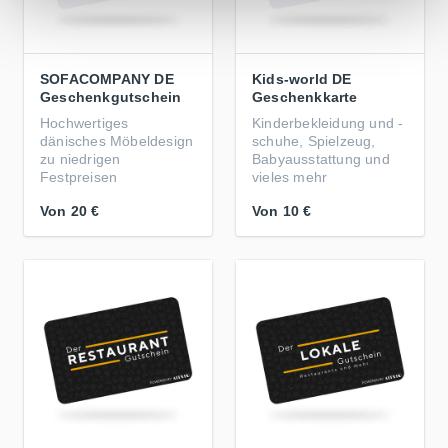
SOFACOMPANY DE
Kids-world DE
Geschenkgutschein
Geschenkkarte
Hochwertiges
Kinderbekleidung und -
dänisches Möbeldesign
schuhe, Spielzeug,
zu niedrigen
Babyausstattung und
Festpreisen
vieles mehr
Von
20 €
Von
10 €