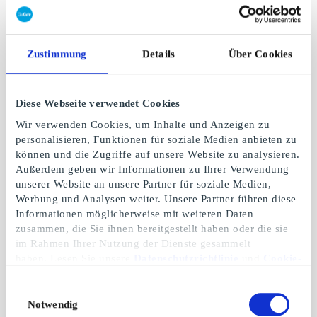
Zustimmung
Details
Über Cookies
Diese Webseite verwendet Cookies
Makia DE
Blaue Elefant DE
Wir verwenden Cookies, um Inhalte und Anzeigen zu
Geschenkgutschein
Geschenkgutschein
personalisieren, Funktionen für soziale Medien anbieten zu
Durch raue Meere
Eine große Auswahl an
können und die Zugriffe auf unsere Website zu analysieren.
Spielsachen und
Außerdem geben wir Informationen zu Ihrer Verwendung
Taufgeschenken
unserer Website an unsere Partner für soziale Medien,
Von
5 €
Von
10 €
Werbung und Analysen weiter. Unsere Partner führen diese
Informationen möglicherweise mit weiteren Daten
zusammen, die Sie ihnen bereitgestellt haben oder die sie
im Rahmen Ihrer Nutzung der Dienste gesammelt
haben. Lesen Sie unsere
Datenschutzrichtlinie
und
Cookie-
Richtlinie
.
Einwilligungsauswahl
Notwendig