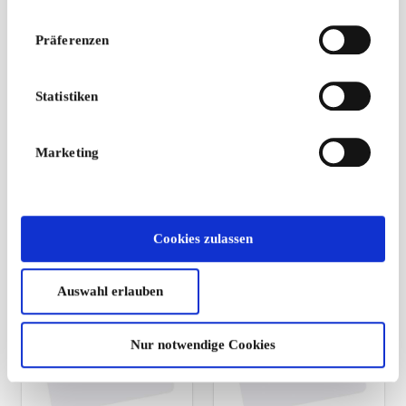
Präferenzen
Readly DE
Rituals DE
Statistiken
Geschenkgutschein
Geschenkgutschein
Readly bietet
Wir glauben daran,
unbegrenzten Zugang
dass das Glück in den
Marketing
zu mehr als 6.000
kleinen Dingen liegt
nationalen und
internationalen
Zeitschriften.
Cookies zulassen
Von
89,94 €
Von
5 €
Auswahl erlauben
Nur notwendige Cookies