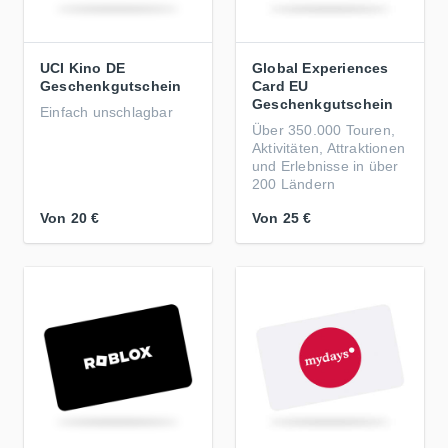
UCI Kino DE
Global Experiences
Geschenkgutschein
Card EU
Geschenkgutschein
Einfach unschlagbar
Über 350.000 Touren,
Aktivitäten, Attraktionen
und Erlebnisse in über
200 Ländern
Von
20 €
Von
25 €