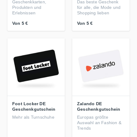
Geschenkkarten,
Das beste Geschenk
Produkten und
für alle, die Mode und
Erlebnissen
Shopping lieben
Von
5 €
Von
5 €
Foot Locker DE
Zalando DE
Geschenkgutschein
Geschenkgutschein
Mehr als Turnschuhe
Europas größte
Auswahl an Fashion &
Trends