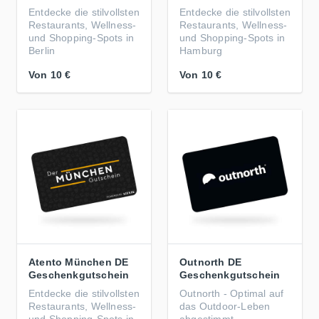
Entdecke die stilvollsten
Entdecke die stilvollsten
Restaurants, Wellness-
Restaurants, Wellness-
und Shopping-Spots in
und Shopping-Spots in
Berlin
Hamburg
Von
10 €
Von
10 €
Atento München DE
Outnorth DE
Geschenkgutschein
Geschenkgutschein
Entdecke die stilvollsten
Outnorth - Optimal auf
Restaurants, Wellness-
das Outdoor-Leben