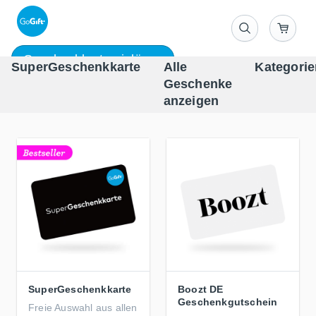
Geschenkkarte einlösen
SuperGeschenkkarte
Alle
Kategorie
Geschenke
One-st
anzeigen
SuperGeschenkkarte
Boozt DE
Geschenkgutschein
Freie Auswahl aus allen