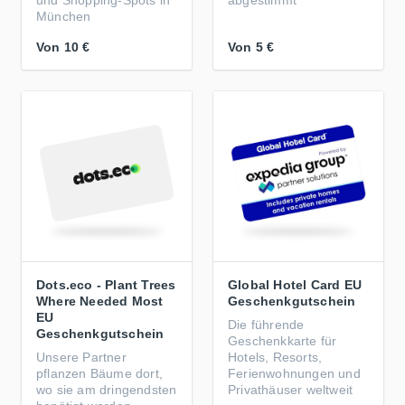
und Shopping-Spots in
abgestimmt
München
Von
10 €
Von
5 €
Dots.eco - Plant Trees
Global Hotel Card EU
Where Needed Most
Geschenkgutschein
EU
Die führende
Geschenkgutschein
Geschenkkarte für
Unsere Partner
Hotels, Resorts,
pflanzen Bäume dort,
Ferienwohnungen und
wo sie am dringendsten
Privathäuser weltweit