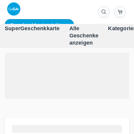
Geschenkkarte einlösen
SuperGeschenkkarte
Alle
Kategorie
Geschenke
One-st
anzeigen