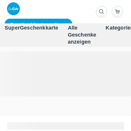
Geschenkkarte einlösen
SuperGeschenkkarte
Alle
Kategorie
Geschenke
One-st
anzeigen