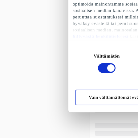
optimoida mainontamme sosiaali
sosiaalisen median kanavissa. A
peruuttaa suostumuksesi milloin
hyväksy evästeitä tai perut suo
sosiaalisen median, mainosalan
liittyvästä henkilötietojesi
käsi
Suostumuksen
Välttämätön
valinta
Vain välttämättömät evä