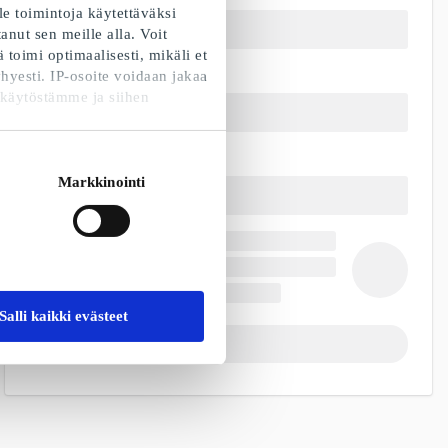
e toimintoja käytettäväksi
nut sen meille alla. Voit
toimi optimaalisesti, mikäli et
hyesti. IP-osoite voidaan jakaa
 käytöstämme ja siihen
Markkinointi
Salli kaikki evästeet