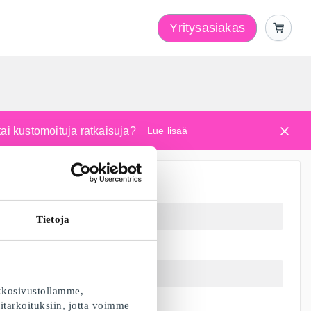
Yritysasiakas
i
tai kustomoituja ratkaisuja?
Lue lisää
Tietoja
kkosivustollamme,
itarkoituksiin, jotta voimme