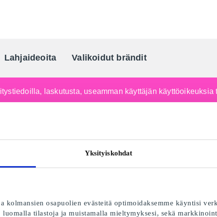
Lahjaideoita
Valikoidut brändit
Suomen johtava lahjaportaal
yritystiedoilla, laskutusta, useamman käyttäjän käyttöoikeuksia 
Yksityiskohdat
 kolmansien osapuolien evästeitä optimoidaksemme käyntisi ver
luomalla tilastoja ja muistamalla mieltymyksesi, sekä markkinoint