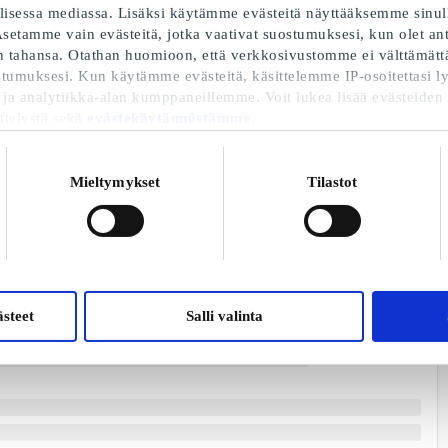
sessa mediassa. Lisäksi käytämme evästeitä näyttääksemme sinull
setamme vain evästeitä, jotka vaativat suostumuksesi, kun olet anta
 tahansa. Otathan huomioon, että verkkosivustomme ei välttämättä 
stumuksesi. Kun käytämme evästeitä, käsittelemme IP-osoitettasi ly
 ja analytiikka-alan kumppaneillemme. Voit lukea lisää evästeiden
ttelystä sekä
evästekäytännöstämme
.
Mieltymykset
Tilastot
steet
Salli valinta