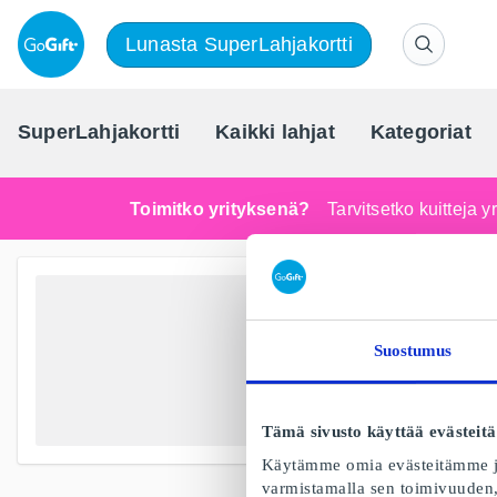
Lunasta SuperLahjakortti
SuperLahjakortti
Kaikki lahjat
Kategoriat
Toimitko yrityksenä?
Tarvitsetko kuitteja 
Suostumus
Tämä sivusto käyttää evästeitä
Käytämme omia evästeitämme ja
varmistamalla sen toimivuuden, 