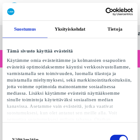
Lunasta SuperLahjakortti
Suostumus
Yksityiskohdat
Tietoja
SuperLahjakortti
Kaikki
Kategoriat
Lahj
Suom
lahjat
Tämä sivusto käyttää evästeitä
Toimitko yrityksenä?
Käytämme omia evästeitämme ja kolmansien osapuolien
Tarvitsetko kuitteja yritystiedoilla, laskutusta, useamman käyttäjän käyttöoikeuksia tai kustomoituja ratkaisuja?
evästeitä optimoidaksemme käyntisi verkkosivustollamme,
Lue lisää
varmistamalla sen toimivuuden, luomalla tilastoja ja
muistamalla mieltymyksesi, sekä markkinointitarkoituksiin,
jotta voimme optimoida mainontamme sosiaalisessa
mediassa. Lisäksi käytämme evästeitä näyttääksemme
sinulle toimintoja käytettäväksi sosiaalisen median
kanavissa. Asetamme vain evästeitä, jotka vaativat
suostumuksesi, kun olet antanut sen meille alla. Voit
peruuttaa suostumuksesi milloin tahansa. Otathan
huomioon, että verkkosivustomme ei välttämättä toimi
optimaalisesti, mikäli et hyväksy evästeitä tai perut
Suostumuksen
suostumuksesi. Kun käytämme evästeitä, käsittelemme IP-
Välttämätön