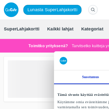
Lunasta SuperLahjakortti
SuperLahjakortti
Kaikki lahjat
Kategoriat
Toimitko yrityksenä?
Tarvitsetko kuitteja 
Suostumus
Tämä sivusto käyttää evästeitä
Käytämme omia evästeitämme ja
varmistamalla sen toimivuuden, 