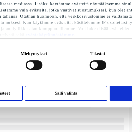
sessa mediassa. Lisäksi käytämme evästeitä näyttääksemme sinull
setamme vain evästeitä, jotka vaativat suostumuksesi, kun olet anta
 tahansa. Otathan huomioon, että verkkosivustomme ei välttämättä 
stumuksesi. Kun käytämme evästeitä, käsittelemme IP-osoitettasi ly
 ja analytiikka-alan kumppaneillemme. Voit lukea lisää evästeiden
ttelystä sekä
evästekäytännöstämme
.
Mieltymykset
Tilastot
steet
Salli valinta