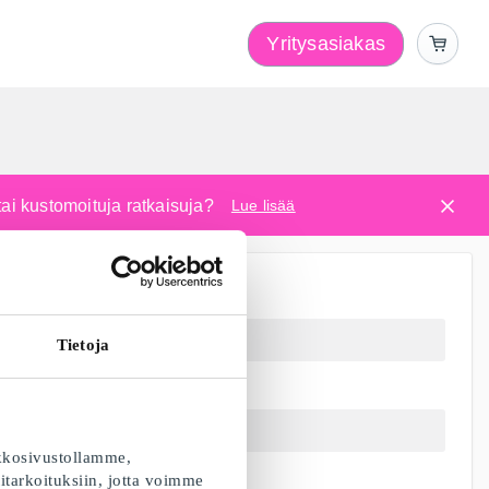
Yritysasiakas
i
tai kustomoituja ratkaisuja?
Lue lisää
Tietoja
kkosivustollamme,
itarkoituksiin, jotta voimme