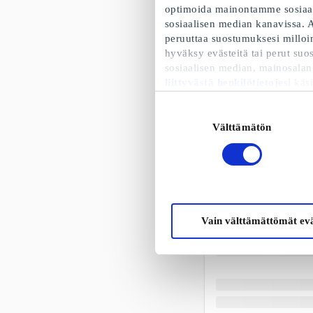
optimoida mainontamme sosiaali
sosiaalisen median kanavissa. A
peruuttaa suostumuksesi milloin
hyväksy evästeitä tai perut suo
sosiaalisen median, mainosalan
liittyvästä henkilötietojesi
käsi
Suostumuksen
Välttämätön
valinta
Vain välttämättömät evä