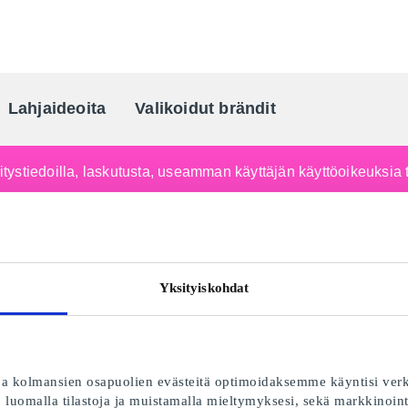
Lahjaideoita
Valikoidut brändit
Suomen johtava lahjaportaal
yritystiedoilla, laskutusta, useamman käyttäjän käyttöoikeuksia 
Yksityiskohdat
 kolmansien osapuolien evästeitä optimoidaksemme käyntisi ver
luomalla tilastoja ja muistamalla mieltymyksesi, sekä markkinoint