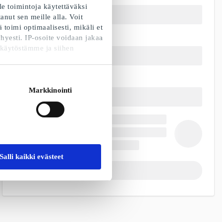
e toimintoja käytettäväksi
nut sen meille alla. Voit
toimi optimaalisesti, mikäli et
hyesti. IP-osoite voidaan jakaa
 käytöstämme ja siihen
Markkinointi
Salli kaikki evästeet