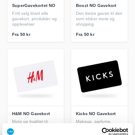
SuperGavekortet NO
Boozt NO Gavekort
Fritt valg blant alle
Den beste gaven til den
gavekort, produkter og
som elsker mote og
opplevelser
shopping
Fra
50 kr
Fra
50 kr
H&M NO Gavekort
Kicks NO Gavekort
Mote og kvalitet til
Makeup, parfyme,
beste pris
hudpleie og hårpleie for
dame og herre