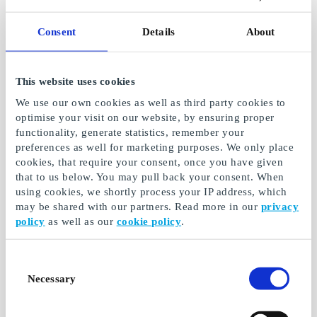
Fra
50 kr
Fra
100 kr
Consent
Details
About
This website uses cookies
We use our own cookies as well as third party cookies to
optimise your visit on our website, by ensuring proper
functionality, generate statistics, remember your
preferences as well for marketing purposes. We only place
cookies, that require your consent, once you have given
that to us below. You may pull back your consent. When
using cookies, we shortly process your IP address, which
Campanyon NO
Sinful NO Gavekort
may be shared with our partners. Read more in our
privacy
Gavekort
policy
as well as our
cookie policy
.
Sinful.no - Bedre sex
Gi bort minnerike
med sexleketøy
naturopplevelser med
Campanyon-gavekortet
Consent
Necessary
Selection
Fra
200 kr
Fra
50 kr