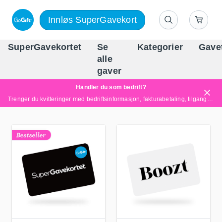
Innløs SuperGavekort
SuperGavekortet
Se
Kategorier
Gave
alle
Norges føren
gaver
Handler du som bedrift?
Trenger du kvitteringer med bedriftsinformasjon, fakturabetaling, tilgang for flere brukere eller skreddersydde løsninger?
Les mer