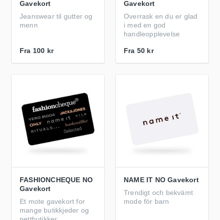
Gavekort
Gavekort
Jeanswear til gutter og
Overrask en du er glad
menn
i med en god
handleopplevelse
Fra
100 kr
Fra
50 kr
FASHIONCHEQUE NO
NAME IT NO Gavekort
Gavekort
Trendigt och bekvämt
Et mote gavekort for
mode för barn
mange butikkjeder og
nettbutikker