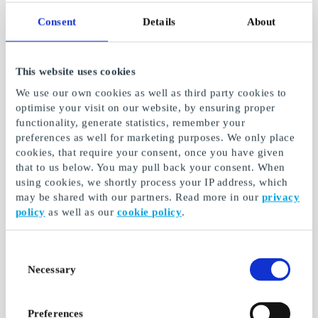
Consent
Details
About
This website uses cookies
We use our own cookies as well as third party cookies to
optimise your visit on our website, by ensuring proper
functionality, generate statistics, remember your
preferences as well for marketing purposes. We only place
cookies, that require your consent, once you have given
that to us below. You may pull back your consent. When
Roccamore NO
Bik Bok NO Gavekort
using cookies, we shortly process your IP address, which
Gavekort
may be shared with our partners. Read more in our
privacy
Gaven som åpner en
policy
as well as our
cookie policy
.
Komfortable, høye
hel verden av gaver
hæler fra roccamore
Fra
100 kr
Fra
50 kr
Consent
Necessary
Selection
Preferences