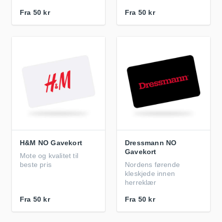
Fra
50 kr
Fra
50 kr
H&M NO Gavekort
Dressmann NO
Gavekort
Mote og kvalitet til
beste pris
Nordens førende
kleskjede innen
herreklær
Fra
50 kr
Fra
50 kr