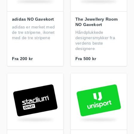
adidas NO Gavekort
The Jewellery Room
NO Gavekort
adidas er merket med
de tre stripene, ikonet
Håndplukkede
med de tre stripene
designersmykker fra
verdens beste
designere
Fra
200 kr
Fra
500 kr