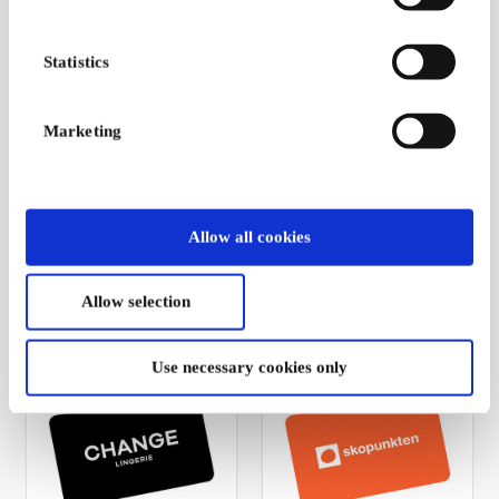
Statistics
Marketing
Carlings NO Gavekort
Din Sko NO Gavekort
Et jeanskonsept som
Moteriktige sko til bra
retter seg mot kvinner
priser
Allow all cookies
og menn
Fra
50 kr
Fra
50 kr
Allow selection
Use necessary cookies only