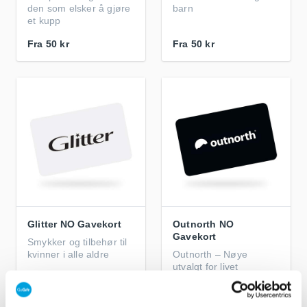
den som elsker å gjøre
barn
et kupp
Fra
50 kr
Fra
50 kr
Glitter NO Gavekort
Outnorth NO
Gavekort
Smykker og tilbehør til
kvinner i alle aldre
Outnorth – Nøye
utvalgt for livet
utendørs
Fra
25 kr
Fra
50 kr