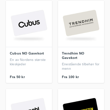
Cubus NO Gavekort
Trendhim NO
Gavekort
En av Nordens største
kleskjeder
Enestående tilbehør for
menn
Fra
50 kr
Fra
100 kr