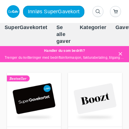
Innløs SuperGavekort
SuperGavekortet
Se
Kategorier
Gave
alle
Norges føren
gaver
Handler du som bedrift?
Trenger du kvitteringer med bedriftsinformasjon, fakturabetaling, tilgang for flere brukere eller skreddersydde løsninger?
Les mer