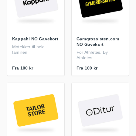
Kappahl NO Gavekort
Gymgrossisten.com
NO Gavekort
Moteklær til hele
familien
For Athletes, By
Athletes
Fra
100 kr
Fra
100 kr