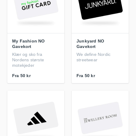
My Fashion NO
Junkyard NO
Gavekort
Gavekort
Klær og sko fra
We define Nordic
Nordens største
streetwear
motekjeder
Fra
50 kr
Fra
50 kr