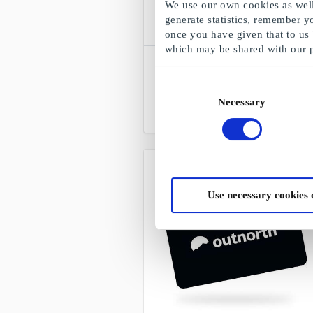
We use our own cookies as well 
generate statistics, remember y
once you have given that to us
which may be shared with our 
SuperGavekortet NO
Fritt valg blant alle gavekort, produkter
Consent
og opplevelser
Necessary
Selection
Fra
50 kr
Use necessary cookies 