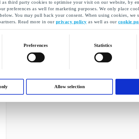
as third party cookies to optimise your visit on our website, by en
our preferences as well for marketing purposes. We only place cook
 below. You may pull back your consent. When using cookies, we sh
partners. Read more in our
privacy policy
as well as our
cookie po
Boozt NO Gavekort
Booztlet NO G
Den beste gaven til den som elsker
Den perfekte gave
mote og shopping
gjøre et kupp
Preferences
Statistics
Fra
50 kr
Fra
50 kr
only
Allow selection