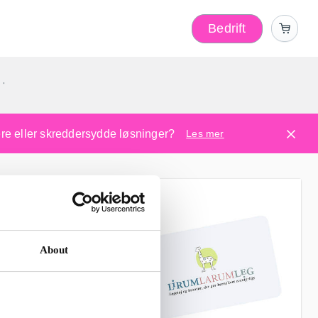
Bedrift
r
kere eller skreddersydde løsninger?
Les mer
About