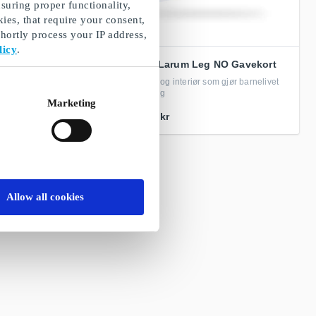
suring proper functionality,
ies, that require your consent,
ortly process your IP address,
licy
.
avekort
Lirum Larum Leg NO Gavekort
n for den som elsker å
Leketøy og interiør som gjør barnelivet
eventyrlig
Marketing
Fra
50 kr
Allow all cookies