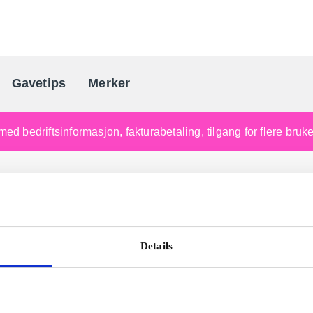
Gavetips
Merker
Norges førende gaveleverandø
med bedriftsinformasjon, fakturabetaling, tilgang for flere bru
Details