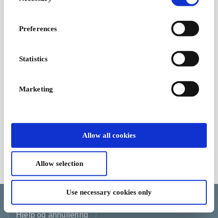
Selection
Bookis NO Gavekort
Landets største utvalg
Preferences
av norske bøker
Fra
50 kr
Statistics
Marketing
Allow all cookies
Allow selection
Kjøpsvilkår
Use necessary cookies only
Endre informasjonskapselvalget ditt
Språk
Land/Region
Valuta
Hjelp og annullering