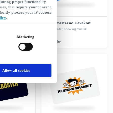
suring proper functionality,
ies, that require your consent,
ortly process your IP address,
licy
.
avekort NO
Ticketmaster.no Gavekort
avekort som kan
Sport, teater, show og musikk
et
Marketing
Fra
50 kr
Allow all cookies