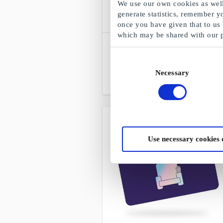
We use our own cookies as well 
generate statistics, remember y
once you have given that to us
which may be shared with our 
SuperGavekortet NO
Fritt valg blant alle gavekort, produkter
Consent
og opplevelser
Necessary
Selection
Fra
50 kr
Use necessary cookies 