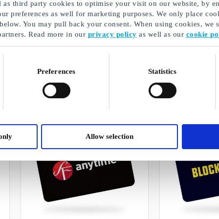
as third party cookies to optimise your visit on our website, by en
our preferences as well for marketing purposes. We only place cook
 below. You may pull back your consent. When using cookies, we sh
partners. Read more in our
privacy policy
as well as our
cookie po
Clas Ohlson NO Gavekort
Filmweb Kinog
Enkelt og prisgunstig for alle
Saldobasert kinog
hjemmefiksere, siden 1918
brukes i hele land
Preferences
Statistics
Fra
50 kr
Fra
150 kr
only
Allow selection