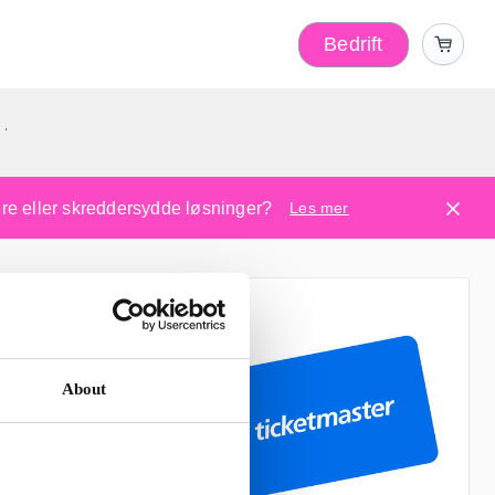
Bedrift
r
kere eller skreddersydde løsninger?
Les mer
About