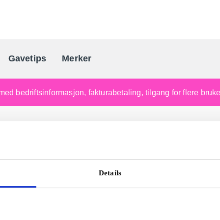
Gavetips
Merker
Norges førende gaveleverandø
med bedriftsinformasjon, fakturabetaling, tilgang for flere bru
Details