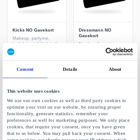
Kicks NO Gavekort
Dressmann NO
Gavekort
Makeup, parfyme,
hudpleie og hårpleie for
Nordens førende
dame og herre
kleskjede innen
herreklær
Fra
100 kr
Fra
50 kr
Consent
Details
About
This website uses cookies
We use our own cookies as well as third party cookies to
optimise your visit on our website, by ensuring proper
functionality, generate statistics, remember your
preferences as well for marketing purposes. We only place
cookies, that require your consent, once you have given
that to us below. You may pull back your consent. When
using cookies, we shortly process your IP address, which