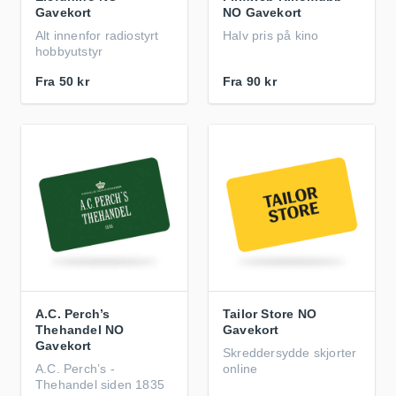
Gavekort
NO Gavekort
Alt innenfor radiostyrt
Halv pris på kino
hobbyutstyr
Fra
50 kr
Fra
90 kr
A.C. Perch’s
Tailor Store NO
Thehandel NO
Gavekort
Gavekort
Skreddersydde skjorter
A.C. Perch’s -
online
Thehandel siden 1835