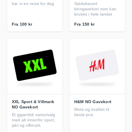
har vi en reise for deg
Saldobasert
kinogavekort som kan
brukes i hele landet
Fra
100 kr
Fra
150 kr
XXL Sport & Villmark
H&M NO Gavekort
NO Gavekort
Mote og kvalitet til
Et gigantisk vareutvalg
beste pris
med alt innenfor sport,
jakt og villmark.