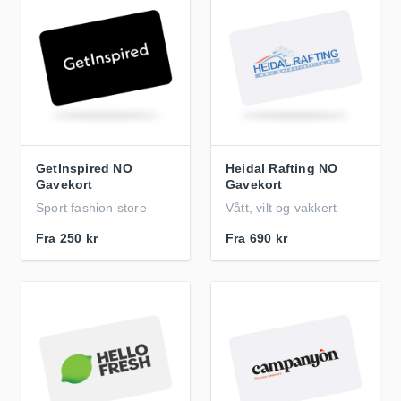
GetInspired NO
Heidal Rafting NO
Gavekort
Gavekort
Sport fashion store
Vått, vilt og vakkert
Fra
250 kr
Fra
690 kr