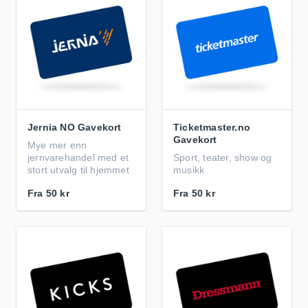
Jernia NO Gavekort
Ticketmaster.no
Gavekort
Mye mer enn
jernvarehandel med et
Sport, teater, show og
stort utvalg til hjemmet
musikk
Fra
50 kr
Fra
50 kr