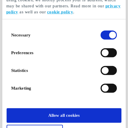
may be shared with our partners. Read more in our
privacy
Volt NO Gavekort
Cubus NO Gavekort
policy
as well as our
cookie policy
.
Kjøp et gavekort. Enkelt
En av Nordens største
å gi, hyggelig å få
kleskjeder
Consent
Fra
50 kr
Fra
50 kr
Necessary
Selection
Preferences
Statistics
Marketing
McDonald's NO
Ticket NO Gavekort
Gavekort
Det beste reiseutvalget,
Allow all cookies
I'm lovin' it
med høy service og lav
pris