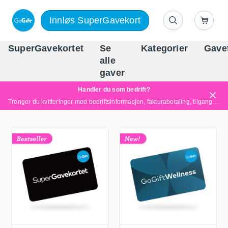
Innløs SuperGavekort
SuperGavekortet
Se
Kategorier
Gave
alle
Norges føren
gaver
Handler du som bedrift?
Trenger du kvitteringer med bedriftsinformasjon, fakturabetaling, tilgang for flere brukere eller skreddersydde løsninger?
Les mer