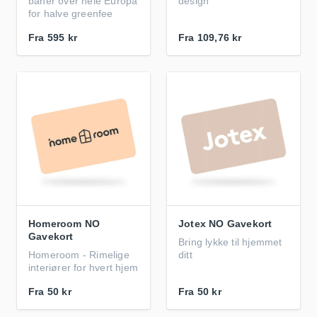
baner over hele Europa
design
for halve greenfee
Fra
595 kr
Fra
109,76 kr
Homeroom NO
Jotex NO Gavekort
Gavekort
Bring lykke til hjemmet
Homeroom - Rimelige
ditt
interiører for hvert hjem
Fra
50 kr
Fra
50 kr