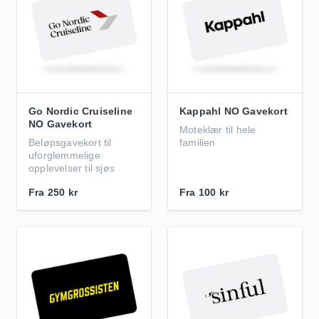
Go Nordic Cruiseline
Kappahl NO Gavekort
NO Gavekort
Moteklær til hele
Beløpsgavekort til
familien
uforglemmelige
opplevelser til sjøs
Fra
250 kr
Fra
100 kr