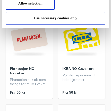
Allow selection
Fra
25 kr
Fra
50 kr
Use necessary cookies only
Plantasjen NO
IKEA NO Gavekort
Gavekort
Møbler og interiør til
Plantasjen har alt som
hele hjemmet
trengs for et liv i vekst
Fra
50 kr
Fra
50 kr