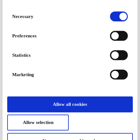
spillopplevelsen din
Consent
Fra
76 kr
Fra
150 kr
Necessary
Selection
Preferences
Statistics
Marketing
Microsoft Xbox NO
Roblox NO Gavekort
Gavekort
Kjøp Robux og få
Allow all cookies
Spill og underholdning
eksklusiv tilgang til
på Xbox
virtuelle gjenstander og
mer
Allow selection
Fra
50 kr
Fra
100 kr