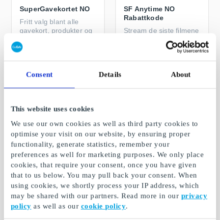
SuperGavekortet NO
SF Anytime NO
Rabattkode
Fritt valg blant alle
gavekort, produkter og
Stream de siste filmene
opplevelser
Fra
50 kr
Fra
59 kr
Consent
Details
About
This website uses cookies
We use our own cookies as well as third party cookies to
optimise your visit on our website, by ensuring proper
functionality, generate statistics, remember your
preferences as well for marketing purposes. We only place
cookies, that require your consent, once you have given
that to us below. You may pull back your consent. When
Nintendo Switch
Nintendo eShop NO
using cookies, we shortly process your IP address, which
Subscription NO
Gavekort
may be shared with our partners. Read more in our
privacy
Gavekort
policy
as well as our
cookie policy
.
Nintendo Digital eShop-
Forbedre
kreditt