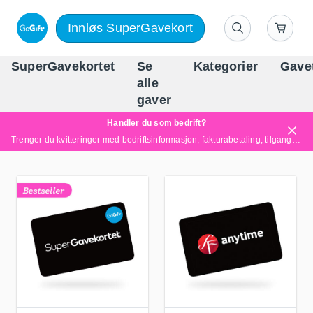
Innløs SuperGavekort
SuperGavekortet
Se
Kategorier
Gave
alle
Norges føren
gaver
Handler du som bedrift?
Trenger du kvitteringer med bedriftsinformasjon, fakturabetaling, tilgang for flere brukere eller skreddersydde løsninger?
Les mer