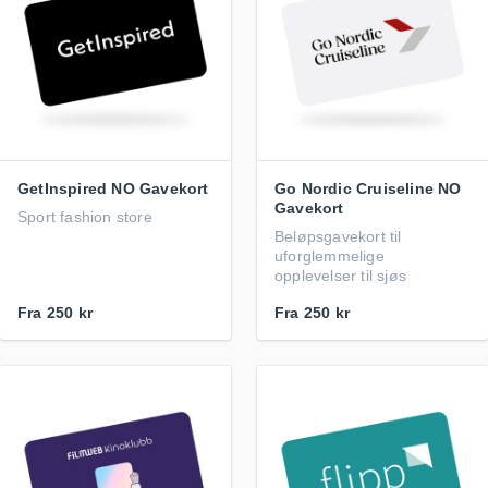
GetInspired NO Gavekort
Go Nordic Cruiseline NO
Gavekort
Sport fashion store
Beløpsgavekort til
uforglemmelige
opplevelser til sjøs
Fra
250 kr
Fra
250 kr