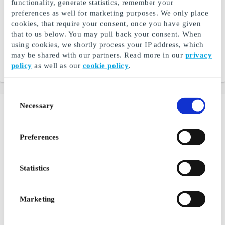
functionality, generate statistics, remember your
preferences as well for marketing purposes. We only place
Bokkilden.no Gavekort
Peppes Pizza NO
cookies, that require your consent, once you have given
Gavekort
that to us below. You may pull back your consent. When
Norges største
nettbokhandel
En storfavoritt for hele
using cookies, we shortly process your IP address, which
familien
may be shared with our partners. Read more in our
privacy
policy
as well as our
cookie policy
.
Fra
100 kr
Fra
200 kr
Consent
Necessary
Selection
Preferences
Statistics
Marketing
Nordisk Film Kino NO
Burger King NO Gavekort
Gavekort