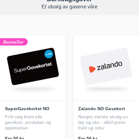
Et utvalg av gavene våre
SuperGavekortet NO
Zalando NO Gavekort
Fritt valg blant alle
Norges største utvalg av
gavekort, produkter og
tøy og sko - alltid gratis
opplevelser
frakt og retur
Fra
50 kr
Fra
50 kr