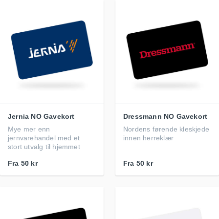
Jernia NO Gavekort
Dressmann NO Gavekort
Mye mer enn
Nordens førende kleskjede
jernvarehandel med et
innen herreklær
stort utvalg til hjemmet
Fra
50 kr
Fra
50 kr