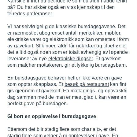
Kanskje finner du det ideelle som du aldri hadde tenkt
på? Du har sikker også en viss kjennskap til den
feiredes preferanser.
Vi har selvfølgelig de klassiske bursdagsgavene. Det
er nærmest et ubegrenset antall merkeklær, møbler,
elektriske varer og elektronikk som kan omsettes i form
av gavekort. Slik noen aldri får nok
klær og tilbehør
, er
det alltid også noen som er totalt avhengig av løpende
leveranser av nye
elektroniske dingser
. Et gavekort
som matcher mottakeren, gir et lykkelig bursdagsbarn.
En bursdagsgave behøver heller ikke være en gave
som opptar skapplass. Et
besøk på restaurant
kan fint
gis gjennom et gavekort. En matlagings- og oppvaskfri
dag sammen med de man er mest glad i, kan være en
perfekt gave på bursdagen.
Gi bort en opplevelse i bursdagsgave
Ettersom det blir stadig flere som «har alt», er det
stadig flere som velger å gi opplevelser i gave. En