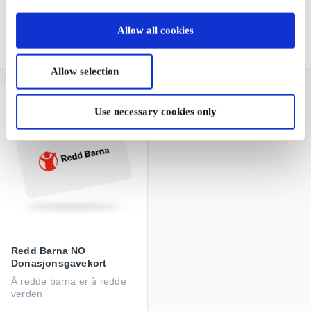
En av verdens største
Gavebillett til kino - gi bort
hamburgerkjeder
en opplevelse
Allow all cookies
Fra
100 kr
Fra
50 kr
Allow selection
Use necessary cookies only
Redd Barna NO
Donasjonsgavekort
Å redde barna er å redde
verden