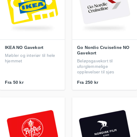
IKEA NO Gavekort
Go Nordic Cruiseline NO
Gavekort
Møbler og interiør til hele
hjemmet
Beløpsgavekort til
uforglemmelige
opplevelser til sjøs
Fra
50 kr
Fra
250 kr