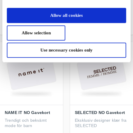
Overrask en du er glad i
med en god
Et mote gavekort for
handleopplevelse
mange butikkjeder og
Allow all cookies
nettbutikker
Fra
50 kr
Fra
100 kr
Allow selection
Use necessary cookies only
NAME IT NO Gavekort
SELECTED NO Gavekort
Trendigt och bekvämt
Eksklusiv designer klær fra
mode för barn
SELECTED