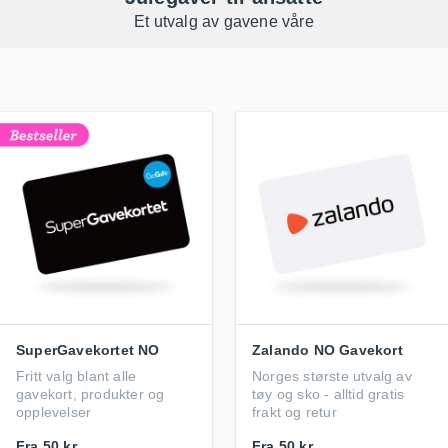
Et utvalg av gavene våre
SuperGavekortet NO
Zalando NO Gavekort
Fritt valg blant alle
Norges største utvalg av
gavekort, produkter og
tøy og sko - alltid gratis
opplevelser
frakt og retur
Fra
50 kr
Fra
50 kr