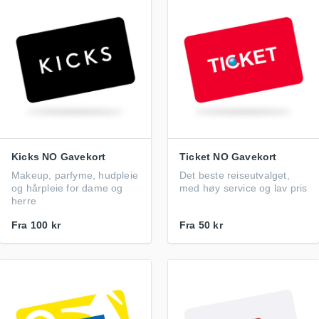
Kicks NO Gavekort
Ticket NO Gavekort
Makeup, parfyme, hudpleie
Det beste reiseutvalget,
og hårpleie for dame og
med høy service og lav pris
herre
Fra
100 kr
Fra
50 kr