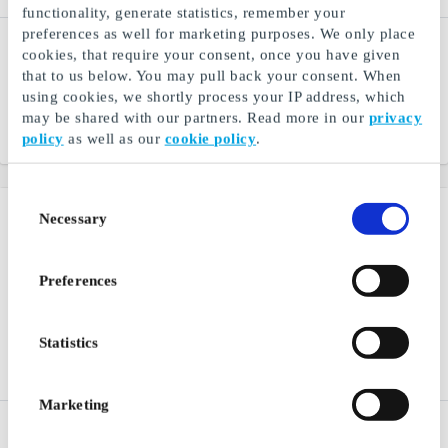
functionality, generate statistics, remember your
preferences as well for marketing purposes. We only place
Burger King NO Gavekort
Jack & Jones NO
cookies, that require your consent, once you have given
Gavekort
En av verdens største
that to us below. You may pull back your consent. When
hamburgerkjeder
Jeanswear til gutter og
using cookies, we shortly process your IP address, which
menn
may be shared with our partners. Read more in our
privacy
policy
as well as our
cookie policy
.
Fra
50 kr
Fra
100 kr
Consent
Necessary
Selection
Preferences
Statistics
Marketing
Vero Moda NO Gavekort
FASHIONCHEQUE NO
Gavekort