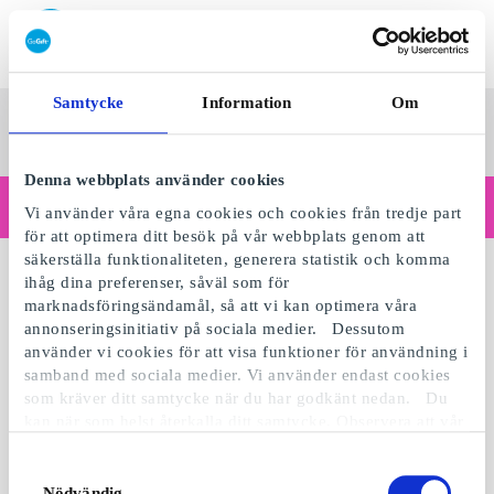
Lös in SuperPresentkort
Samtycke
Information
Om
SuperPresentkortet
Se alla
Kategorier
Sv
presenter
Denna webbplats använder cookies
Handlar du som företag?
Vi använder våra egna cookies och cookies från tredje part
Behöver du kvitton med företagsuppgifter, fakturabetalning, åtkomst för flera användare eller skräddarsydda lösningar?
för att optimera ditt besök på vår webbplats genom att
Läs mer
säkerställa funktionaliteten, generera statistik och komma
ihåg dina preferenser, såväl som för
marknadsföringsändamål, så att vi kan optimera våra
annonseringsinitiativ på sociala medier. Dessutom
använder vi cookies för att visa funktioner för användning i
samband med sociala medier. Vi använder endast cookies
som kräver ditt samtycke när du har godkänt nedan. Du
kan när som helst återkalla ditt samtycke. Observera att vår
webbplats möjligen inte fungerar optimalt om du inte
accepterar cookies eller återkallar ditt samtycke. När vi
Samtyckesval
använder cookies behandlar vi kort din IP-adress. IP-
Nödvändig