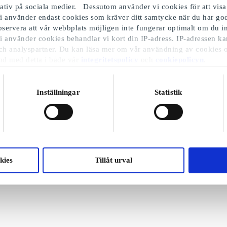
iativ på sociala medier. Dessutom använder vi cookies för att visa
i använder endast cookies som kräver ditt samtycke när du har 
Observera att vår webbplats möjligen inte fungerar optimalt om du in
i använder cookies behandlar vi kort din IP-adress. IP-adressen ka
ch analyspartner. Du kan läsa mer om vår användning av cookies 
nd med detta i både vår
integritetspolicy
och
cookiepolicyn
.
Inställningar
Statistik
kies
Tillåt urval