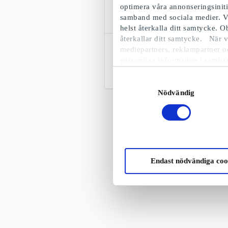
optimera våra annonseringsinit
samband med sociala medier. V
helst återkalla ditt samtycke. 
återkallar ditt samtycke. När v
Elefun.se Presentkort
mediepartners, reklampartner o
Allt inom radiostyrd hobbyutrustning
personliga information i samba
Från
50 kr
Samtyckesval
Nödvändig
Endast nödvändiga coo