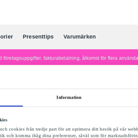
orier
Presenttips
Varumärken
Sveriges största presentkortporta
 företagsuppgifter, fakturabetalning, åtkomst för flera använd
Information
kies
ch cookies från tredje part för att optimera ditt besök på vår webb
istik och komma ihåg dina preferenser, såväl som för marknadsförin