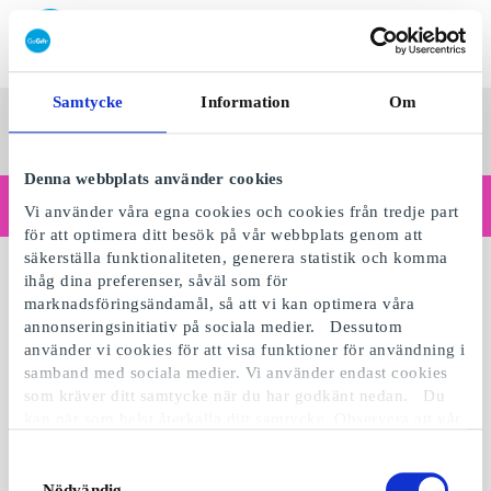
Lös in SuperPresentkort
Samtycke
Information
Om
SuperPresentkortet
Se alla
Kategorier
Sv
presenter
Denna webbplats använder cookies
Handlar du som företag?
Vi använder våra egna cookies och cookies från tredje part
Behöver du kvitton med företagsuppgifter, fakturabetalning, åtkomst för flera användare eller skräddarsydda lösningar?
för att optimera ditt besök på vår webbplats genom att
Läs mer
säkerställa funktionaliteten, generera statistik och komma
ihåg dina preferenser, såväl som för
marknadsföringsändamål, så att vi kan optimera våra
annonseringsinitiativ på sociala medier. Dessutom
använder vi cookies för att visa funktioner för användning i
samband med sociala medier. Vi använder endast cookies
som kräver ditt samtycke när du har godkänt nedan. Du
kan när som helst återkalla ditt samtycke. Observera att vår
webbplats möjligen inte fungerar optimalt om du inte
accepterar cookies eller återkallar ditt samtycke. När vi
Samtyckesval
använder cookies behandlar vi kort din IP-adress. IP-
Nödvändig