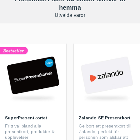
hemma
Utvalda varor
SuperPresentkortet
Zalando SE Presentkort
Fritt val bland alla
Ge bort ett presentkort till
presentkort, produkter &
Zalando, perfekt för
upplevelser
personen som älskar att