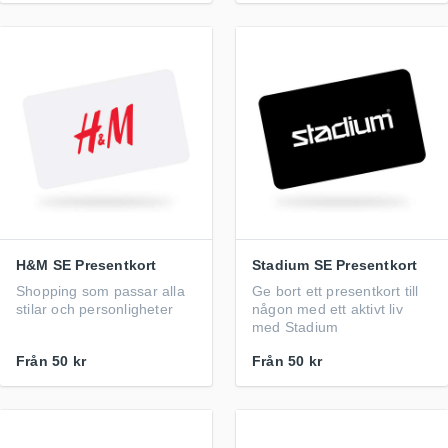
H&M SE Presentkort
Stadium SE Presentkort
Shopping som passar alla
Ge bort ett presentkort till
stilar och personligheter
någon med ett aktivt liv
med Stadium
Från
50 kr
Från
50 kr