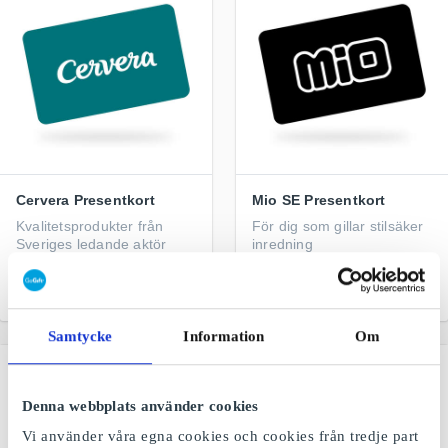
Cervera Presentkort
Mio SE Presentkort
Kvalitetsprodukter från
För dig som gillar stilsäker
Sveriges ledande aktör
inredning
inom kök och hem
Från
50 kr
Från
100 kr
Samtycke
Information
Om
Denna webbplats använder cookies
Vi använder våra egna cookies och cookies från tredje part