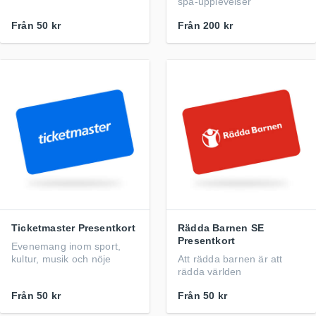
spa-upplevelser
Från
50 kr
Från
200 kr
Ticketmaster Presentkort
Rädda Barnen SE
Presentkort
Evenemang inom sport,
kultur, musik och nöje
Att rädda barnen är att
rädda världen
Från
50 kr
Från
50 kr