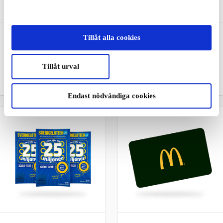
IKEA SE Presentkort
Gekås Ullared SE
Tillåt alla cookies
Presentkort
Den perfekta presenten för
alla som älskar möbler,
Skandinaviens största
inredning och dekor
varuhus
Tillåt urval
Från
50 kr
Från
50 kr
Endast nödvändiga cookies