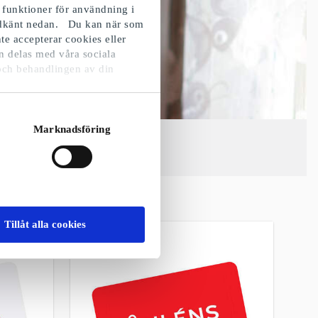
 funktioner för användning i
godkänt nedan. Du kan när som
te accepterar cookies eller
n delas med våra sociala
och behandlingen av din
Marknadsföring
lada för
Tillåt alla cookies