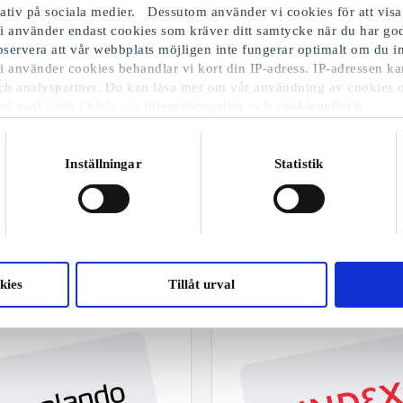
iativ på sociala medier. Dessutom använder vi cookies för att visa
i använder endast cookies som kräver ditt samtycke när du har 
Observera att vår webbplats möjligen inte fungerar optimalt om du in
i använder cookies behandlar vi kort din IP-adress. IP-adressen ka
ch analyspartner. Du kan läsa mer om vår användning av cookies 
nd med detta i både vår
integritetspolicy
och
cookiepolicyn
.
Inställningar
Statistik
par till barn och vuxna som de verkligen blir g
Utvalda varor
kies
Tillåt urval