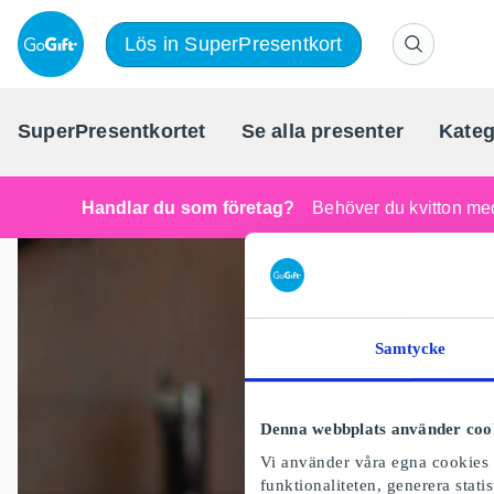
Lös in SuperPresentkort
SuperPresentkortet
Se alla presenter
Kateg
Handlar du som företag?
Behöver du kvitton med
Samtycke
Denna webbplats använder coo
Vi använder våra egna cookies o
funktionaliteten, generera stat