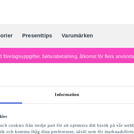
orier
Presenttips
Varumärken
Sveriges största presentkortporta
 företagsuppgifter, fakturabetalning, åtkomst för flera använd
Information
kies
ch cookies från tredje part för att optimera ditt besök på vår webb
istik och komma ihåg dina preferenser, såväl som för marknadsförin