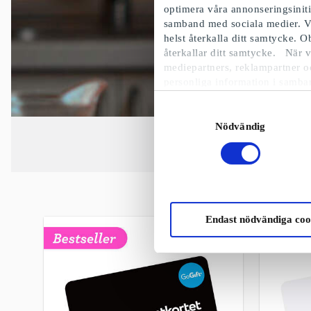
optimera våra annonseringsinit
samband med sociala medier. V
helst återkalla ditt samtycke. 
återkallar ditt samtycke. När v
mediepartners, reklampartner o
personliga information i samba
Samtyckesval
Nödvändig
Julklap
Endast nödvändiga coo