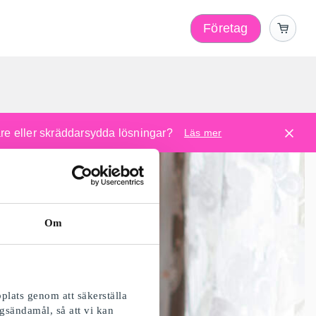
Företag
l
are eller skräddarsydda lösningar?
Läs mer
Om
plats genom att säkerställa
gsändamål, så att vi kan