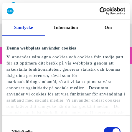
Lös in SuperPresentkort
Samtycke
Information
Om
SuperPresentkortet
Se alla
Kategorier
Sv
presenter
Denna webbplats använder cookies
Handlar du som företag?
Vi använder våra egna cookies och cookies från tredje part
Behöver du kvitton med företagsuppgifter, fakturabetalning, åtkomst för flera användare eller skräddarsydda lösningar?
för att optimera ditt besök på vår webbplats genom att
Läs mer
säkerställa funktionaliteten, generera statistik och komma
ihåg dina preferenser, såväl som för
marknadsföringsändamål, så att vi kan optimera våra
annonseringsinitiativ på sociala medier. Dessutom
använder vi cookies för att visa funktioner för användning i
samband med sociala medier. Vi använder endast cookies
som kräver ditt samtycke när du har godkänt nedan. Du
kan när som helst återkalla ditt samtycke. Observera att vår
webbplats möjligen inte fungerar optimalt om du inte
accepterar cookies eller återkallar ditt samtycke. När vi
Samtyckesval
använder cookies behandlar vi kort din IP-adress. IP-
Nödvändig