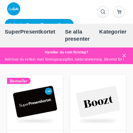
Lös in SuperPresentkort
SuperPresentkortet
Se alla
Kategorier
Sv
presenter
Handlar du som företag?
Behöver du kvitton med företagsuppgifter, fakturabetalning, åtkomst för flera användare eller skräddarsydda lösningar?
Läs mer