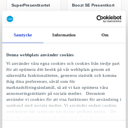
SuperPresentkortet
Boozt SE Presentkort
Fritt val bland alla
Den bästa presenten
presentkort, produkter
för den som älskar
& upplevelser
mode och shopping
Från
50 kr
Från
50 kr
Samtycke
Information
Om
Denna webbplats använder cookies
Vi använder våra egna cookies och cookies från tredje part
för att optimera ditt besök på vår webbplats genom att
säkerställa funktionaliteten, generera statistik och komma
ihåg dina preferenser, såväl som för
marknadsföringsändamål, så att vi kan optimera våra
annonseringsinitiativ på sociala medier. Dessutom
använder vi cookies för att visa funktioner för användning i
samband med sociala medier. Vi använder endast cookies
Booztlet SE
SmartaSaker SE
som kräver ditt samtycke när du har godkänt nedan. Du
Presentkort
Presentkort
kan när som helst återkalla ditt samtycke. Observera att vår
Den perfekta gåvan för
En smart sak till en
webbplats möjligen inte fungerar optimalt om du inte
fyndälskaren
smart person