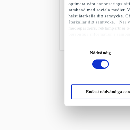
optimera våra annonseringsinit
samband med sociala medier. V
helst återkalla ditt samtycke. 
återkallar ditt samtycke. När v
Designtorget Presentkort
mediepartners, reklampartner o
Skandinavisk heminredning & design
personliga information i samba
Från
50 kr
Samtyckesval
Nödvändig
Endast nödvändiga coo