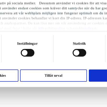
iativ på sociala medier. Dessutom använder vi cookies för att visa
i använder endast cookies som kräver ditt samtycke när du har 
Observera att vår webbplats möjligen inte fungerar optimalt om du in
i använder cookies behandlar vi kort din IP-adress. IP-adressen ka
ch analyspartner. Du kan läsa mer om vår användning av cookies 
nd med detta i både vår
integritetspolicy
och
cookiepolicyn
.
Inställningar
Statistik
kies
Tillåt urval