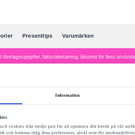
orier
Presenttips
Varumärken
Sveriges största presentkortporta
 företagsuppgifter, fakturabetalning, åtkomst för flera använd
Information
kies
ch cookies från tredje part för att optimera ditt besök på vår webb
istik och komma ihåg dina preferenser, såväl som för marknadsförin