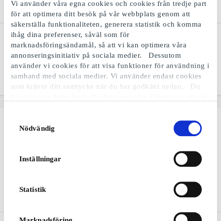
Vi använder våra egna cookies och cookies från tredje part
för att optimera ditt besök på vår webbplats genom att
säkerställa funktionaliteten, generera statistik och komma
ihåg dina preferenser, såväl som för
Kicks SE Presentkort
IKEA SE Presentkort
marknadsföringsändamål, så att vi kan optimera våra
Makeup, doft, hudvård og
Den perfekta presenten för
annonseringsinitiativ på sociala medier. Dessutom
hårvård
alla som älskar möbler,
använder vi cookies för att visa funktioner för användning i
inredning och dekor
samband med sociala medier. Vi använder endast cookies
Från
100 kr
Från
50 kr
som kräver ditt samtycke när du har godkänt nedan. Du
kan när som helst återkalla ditt samtycke. Observera att vår
webbplats möjligen inte fungerar optimalt om du inte
accepterar cookies eller återkallar ditt samtycke. När vi
Samtyckesval
använder cookies behandlar vi kort din IP-adress. IP-
Nödvändig
adressen kan delas med våra sociala mediepartners,
reklampartner och analyspartner. Du kan läsa mer om vår
användning av cookies och behandlingen av din personliga
Inställningar
information i samband med detta i både vår
integritetspolicy
och
cookiepolicyn
.
Statistik
Marknadsföring