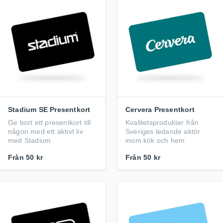
Stadium SE Presentkort
Cervera Presentkort
Ge bort ett presentkort till
Kvalitetsprodukter från
någon med ett aktivt liv
Sveriges ledande aktör
med Stadium
inom kök och hem
Från
50 kr
Från
50 kr