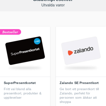
Utvalda varor
SuperPresentkortet
Zalando SE Presentkort
Fritt val bland alla
Ge bort ett presentkort till
presentkort, produkter &
Zalando, perfekt för
upplevelser
personen som älskar att
shoppa