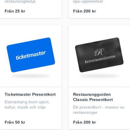
restaurangkedja
spa-upplevelser
Från
25 kr
Från
200 kr
Ticketmaster Presentkort
Restaurangguiden
Classic Presentkort
Evenemang inom sport,
kultur, musik och nöje
Ett presentkort - massor av
restauranger
Från
50 kr
Från
200 kr