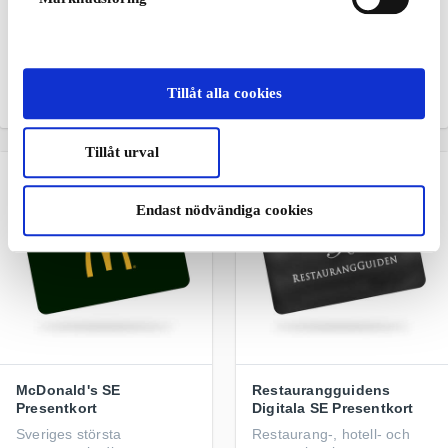
Wavell SE Presentkort
Smycka SE Presentkort
Ge fantastisk ljud i present
Smycken och klockor
med ett presentkort från
Wavell
Tillåt alla cookies
Från
100 kr
Från
50 kr
Tillåt urval
Endast nödvändiga cookies
McDonald's SE
Restaurangguidens
Presentkort
Digitala SE Presentkort
Sveriges största
Restaurang-, hotell- och