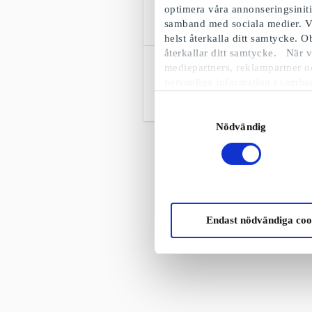
optimera våra annonseringsinit
samband med sociala medier. V
helst återkalla ditt samtycke. 
återkallar ditt samtycke. När v
Dressmann SE Presentkort
mediepartners, reklampartner o
Nordens ledande kedja inom herrkläder
personliga information i samba
Från
50 kr
Samtyckesval
Nödvändig
Endast nödvändiga coo