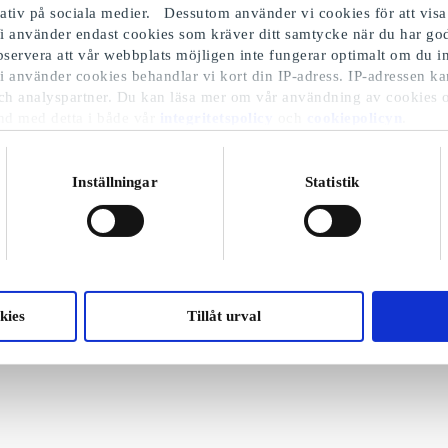
iativ på sociala medier. Dessutom använder vi cookies för att visa
i använder endast cookies som kräver ditt samtycke när du har 
Observera att vår webbplats möjligen inte fungerar optimalt om du in
i använder cookies behandlar vi kort din IP-adress. IP-adressen ka
ch analyspartner. Du kan läsa mer om vår användning av cookies 
nd med detta i både vår
integritetspolicy
och
cookiepolicyn
.
Inställningar
Statistik
kies
Tillåt urval