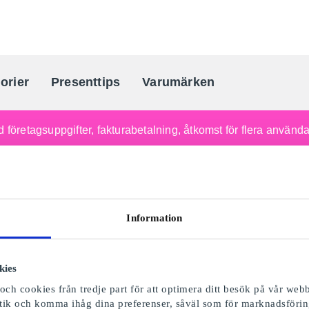
orier
Presenttips
Varumärken
Sveriges största presentkortporta
 företagsuppgifter, fakturabetalning, åtkomst för flera använd
Information
kies
ch cookies från tredje part för att optimera ditt besök på vår webb
istik och komma ihåg dina preferenser, såväl som för marknadsförin