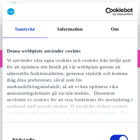
Lös in SuperPresentkort
Samtycke
Information
Om
SuperPresentkortet
Se alla
Kategorier
Sv
presenter
Denna webbplats använder cookies
Handlar du som företag?
Vi använder våra egna cookies och cookies från tredje part
Behöver du kvitton med företagsuppgifter, fakturabetalning, åtkomst för flera användare eller skräddarsydda lösningar?
för att optimera ditt besök på vår webbplats genom att
Läs mer
säkerställa funktionaliteten, generera statistik och komma
ihåg dina preferenser, såväl som för
marknadsföringsändamål, så att vi kan optimera våra
annonseringsinitiativ på sociala medier. Dessutom
använder vi cookies för att visa funktioner för användning i
samband med sociala medier. Vi använder endast cookies
som kräver ditt samtycke när du har godkänt nedan. Du
kan när som helst återkalla ditt samtycke. Observera att vår
webbplats möjligen inte fungerar optimalt om du inte
accepterar cookies eller återkallar ditt samtycke. När vi
Samtyckesval
använder cookies behandlar vi kort din IP-adress. IP-
Nödvändig