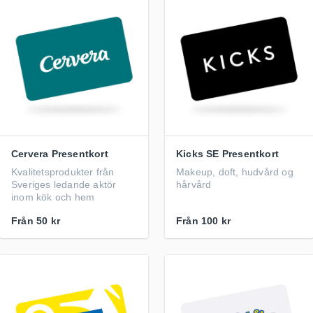
Cervera Presentkort
Kicks SE Presentkort
Kvalitetsprodukter från
Makeup, doft, hudvård og
Sveriges ledande aktör
hårvård
inom kök och hem
Från
50 kr
Från
100 kr