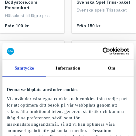
Bodystore.com
Svenska Spel Triss-paket
Presentkort
Svenska spels Trisspaket
Hälsokost till lägre pris
Från
100 kr
Från
150 kr
Samtycke
Information
Om
Denna webbplats använder cookies
Vi använder våra egna cookies och cookies från tredje part
för att optimera ditt besök på vår webbplats genom att
säkerställa funktionaliteten, generera statistik och komma
Adlibris Butiker SE
MiniTriss Lott SE
ihåg dina preferenser, såväl som för
Presentkort
MiniTriss - Skraplott från
marknadsföringsändamål, så att vi kan optimera våra
Väl utvalda böcker och
Svenska spel för 10 kronor
annonseringsinitiativ på sociala medier. Dessutom
sköna prylar till alla