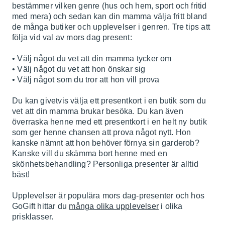
bestämmer vilken genre (hus och hem, sport och fritid
med mera) och sedan kan din mamma välja fritt bland
de många butiker och upplevelser i genren. Tre tips att
följa vid val av mors dag present:
• Välj något du vet att din mamma tycker om
• Välj något du vet att hon önskar sig
• Välj något som du tror att hon vill prova
Du kan givetvis välja ett presentkort i en butik som du
vet att din mamma brukar besöka. Du kan även
överraska henne med ett presentkort i en helt ny butik
som ger henne chansen att prova något nytt. Hon
kanske nämnt att hon behöver förnya sin garderob?
Kanske vill du skämma bort henne med en
skönhetsbehandling? Personliga presenter är alltid
bäst!
Upplevelser är populära mors dag-presenter och hos
GoGift hittar du
många olika upplevelser
i olika
prisklasser.