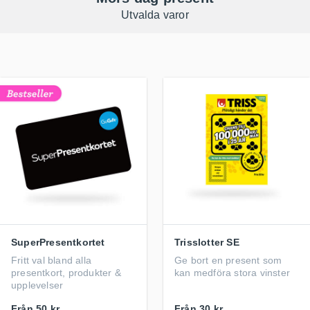
Utvalda varor
SuperPresentkortet
Trisslotter SE
Fritt val bland alla
Ge bort en present som
presentkort, produkter &
kan medföra stora vinster
upplevelser
Från
50 kr
Från
30 kr