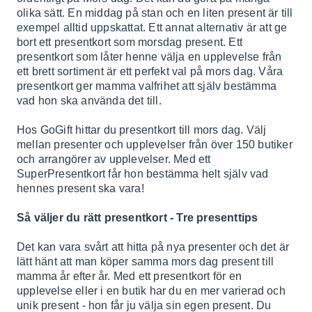
olika sätt. En middag på stan och en liten present är till
exempel alltid uppskattat. Ett annat alternativ är att ge
bort ett presentkort som morsdag present. Ett
presentkort som låter henne välja en upplevelse från
ett brett sortiment är ett perfekt val på mors dag. Våra
presentkort ger mamma valfrihet att själv bestämma
vad hon ska använda det till.
Hos GoGift hittar du presentkort till mors dag. Välj
mellan presenter och upplevelser från över 150 butiker
och arrangörer av upplevelser. Med ett
SuperPresentkort får hon bestämma helt själv vad
hennes present ska vara!
Så väljer du rätt presentkort - Tre presenttips
Det kan vara svårt att hitta på nya presenter och det är
lätt hänt att man köper samma mors dag present till
mamma år efter år. Med ett presentkort för en
upplevelse eller i en butik har du en mer varierad och
unik present - hon får ju välja sin egen present. Du