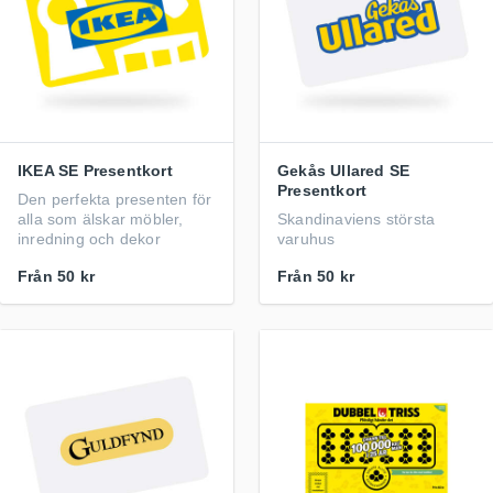
IKEA SE Presentkort
Gekås Ullared SE
Presentkort
Den perfekta presenten för
alla som älskar möbler,
Skandinaviens största
inredning och dekor
varuhus
Från
50 kr
Från
50 kr