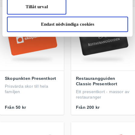
Tillåt urval
Endast nödvändiga cookies
Skopunkten Presentkort
Restaurangguiden
Classic Presentkort
Prisvärda skor till hela
familjen
Ett presentkort - massor av
restauranger
Från
50 kr
Från
200 kr