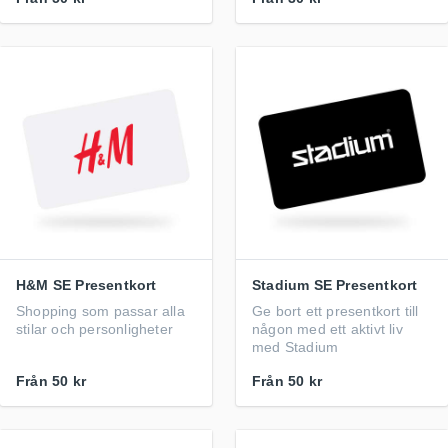
H&M SE Presentkort
Stadium SE Presentkort
Shopping som passar alla
Ge bort ett presentkort till
stilar och personligheter
någon med ett aktivt liv
med Stadium
Från
50 kr
Från
50 kr