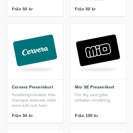
Från
50 kr
Från
50 kr
Cervera Presentkort
Mio SE Presentkort
Kvalitetsprodukter från
För dig som gillar
Sveriges ledande aktör
stilsäker inredning
inom kök och hem
Från
50 kr
Från
100 kr