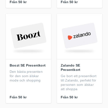
Från
50 kr
Från
50 kr
Boozt SE Presentkort
Zalando SE
Presentkort
Den bästa presenten
för den som älskar
Ge bort ett presentkort
mode och shopping
till Zalando, perfekt för
personen som älskar
att shoppa
Från
50 kr
Från
50 kr