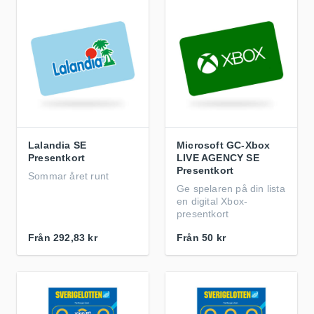
Lalandia SE
Microsoft GC-Xbox
Presentkort
LIVE AGENCY SE
Presentkort
Sommar året runt
Ge spelaren på din lista
en digital Xbox-
presentkort
Från
292,83 kr
Från
50 kr