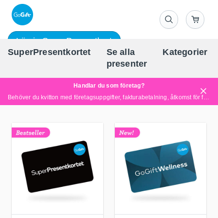
Lös in SuperPresentkort
SuperPresentkortet
Se alla
Kategorier
Sv
presenter
Handlar du som företag?
Behöver du kvitton med företagsuppgifter, fakturabetalning, åtkomst för flera användare eller skräddarsydda lösningar?
Läs mer