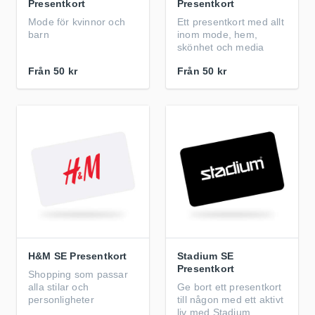
Presentkort
Presentkort
Mode för kvinnor och
Ett presentkort med allt
barn
inom mode, hem,
skönhet och media
Från
50 kr
Från
50 kr
H&M SE Presentkort
Stadium SE
Presentkort
Shopping som passar
alla stilar och
Ge bort ett presentkort
personligheter
till någon med ett aktivt
liv med Stadium