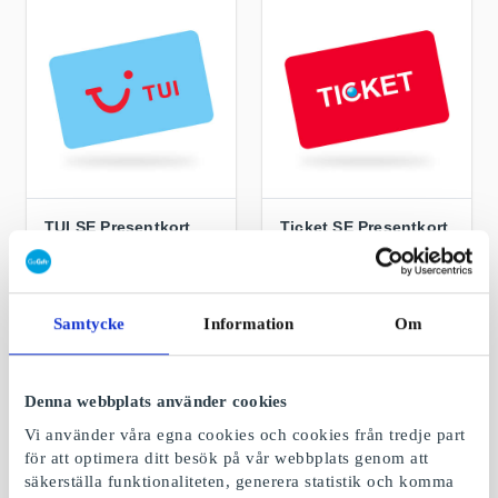
TUI SE Presentkort
Ticket SE Presentkort
TUI – oavsett vem du
Bästa reseutbudet,
är så har vi resan för
med hög service och
dig
lågt pris
Samtycke
Information
Om
Från
100 kr
Från
50 kr
Denna webbplats använder cookies
Vi använder våra egna cookies och cookies från tredje part
för att optimera ditt besök på vår webbplats genom att
säkerställa funktionaliteten, generera statistik och komma