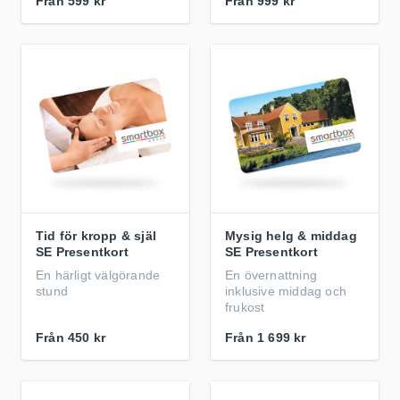
Från
599 kr
Från
999 kr
Tid för kropp & själ
Mysig helg & middag
SE Presentkort
SE Presentkort
En härligt välgörande
En övernattning
stund
inklusive middag och
frukost
Från
450 kr
Från
1 699 kr