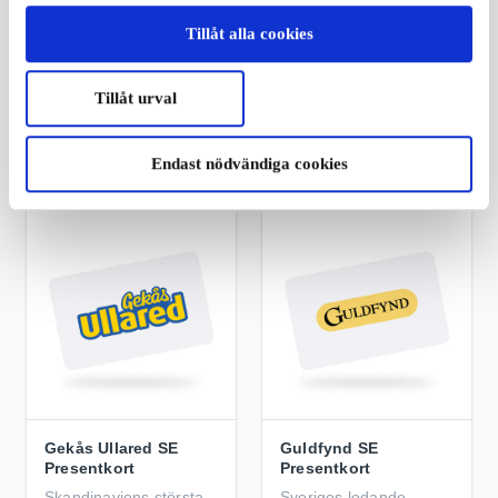
Naturkompaniet SE
IKEA SE Presentkort
Tillåt alla cookies
Presentkort
Den perfekta presenten
Specialister på
för alla som älskar
outdoorkläder &
möbler, inredning och
Tillåt urval
utrustning
dekor
Från
50 kr
Från
50 kr
Endast nödvändiga cookies
Gekås Ullared SE
Guldfynd SE
Presentkort
Presentkort
Skandinaviens största
Sveriges ledande