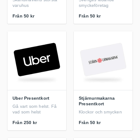
varuhus
smyckeföretag
Från
50 kr
Från
50 kr
Uber Presentkort
Stjärnurmakarna
Presentkort
Gå vart som helst. Få
vad som helst
Klockor och smycken
Från
250 kr
Från
50 kr