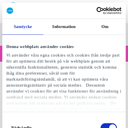
Lös in SuperPresentkort
Samtycke
Information
Om
SuperPresentkortet
Se alla
Kategorier
Sv
presenter
Denna webbplats använder cookies
Handlar du som företag?
Vi använder våra egna cookies och cookies från tredje part
Behöver du kvitton med företagsuppgifter, fakturabetalning, åtkomst för flera användare eller skräddarsydda lösningar?
för att optimera ditt besök på vår webbplats genom att
Läs mer
säkerställa funktionaliteten, generera statistik och komma
ihåg dina preferenser, såväl som för
marknadsföringsändamål, så att vi kan optimera våra
annonseringsinitiativ på sociala medier. Dessutom
använder vi cookies för att visa funktioner för användning i
samband med sociala medier. Vi använder endast cookies
som kräver ditt samtycke när du har godkänt nedan. Du
kan när som helst återkalla ditt samtycke. Observera att vår
webbplats möjligen inte fungerar optimalt om du inte
accepterar cookies eller återkallar ditt samtycke. När vi
Samtyckesval
använder cookies behandlar vi kort din IP-adress. IP-
Nödvändig