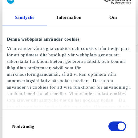
Volt SE Presentkort
XL Bygg SE Presentkort
Herrkläder för
En riktig bygghandel
Samtycke
Information
Om
modemedvetna män i alla
åldrar
Från
50 kr
Från
50 kr
Denna webbplats använder cookies
Vi använder våra egna cookies och cookies från tredje part
för att optimera ditt besök på vår webbplats genom att
säkerställa funktionaliteten, generera statistik och komma
ihåg dina preferenser, såväl som för
marknadsföringsändamål, så att vi kan optimera våra
annonseringsinitiativ på sociala medier. Dessutom
använder vi cookies för att visa funktioner för användning i
samband med sociala medier. Vi använder endast cookies
som kräver ditt samtycke när du har godkänt nedan. Du
kan när som helst återkalla ditt samtycke. Observera att vår
webbplats möjligen inte fungerar optimalt om du inte
accepterar cookies eller återkallar ditt samtycke. När vi
Samtyckesval
Akademibokhandeln SE
Restaurangguidens
använder cookies behandlar vi kort din IP-adress. IP-
Nödvändig
Presentkort
Digitala SE Presentkort
adressen kan delas med våra sociala mediepartners,