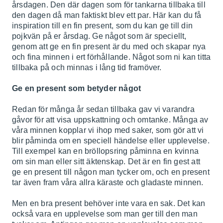
årsdagen. Den där dagen som för tankarna tillbaka till
den dagen då man faktiskt blev ett par. Här kan du få
inspiration till en fin present, som du kan ge till din
pojkvän på er årsdag. Ge något som är speciellt,
genom att ge en fin present är du med och skapar nya
och fina minnen i ert förhållande. Något som ni kan titta
tillbaka på och minnas i lång tid framöver.
Ge en present som betyder något
Redan för många år sedan tillbaka gav vi varandra
gåvor för att visa uppskattning och omtanke. Många av
våra minnen kopplar vi ihop med saker, som gör att vi
blir påminda om en speciell händelse eller upplevelse.
Till exempel kan en bröllopsring påminna en kvinna
om sin man eller sitt äktenskap. Det är en fin gest att
ge en present till någon man tycker om, och en present
tar även fram våra allra käraste och gladaste minnen.
Men en bra present behöver inte vara en sak. Det kan
också vara en upplevelse som man ger till den man