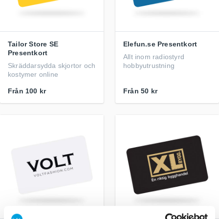
Tailor Store SE
Elefun.se Presentkort
Presentkort
Allt inom radiostyrd
Skräddarsydda skjortor och
hobbyutrustning
kostymer online
Från
100 kr
Från
50 kr