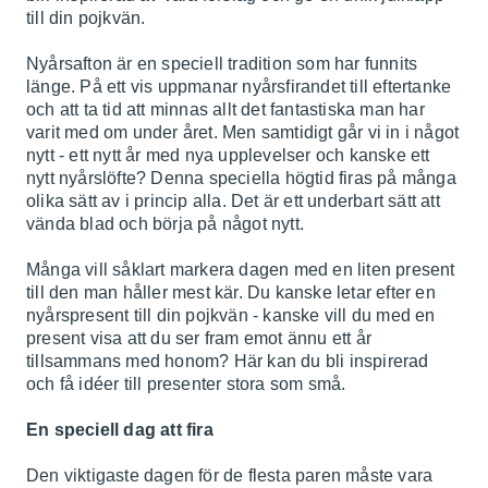
till din pojkvän.
Nyårsafton är en speciell tradition som har funnits
länge. På ett vis uppmanar nyårsfirandet till eftertanke
och att ta tid att minnas allt det fantastiska man har
varit med om under året. Men samtidigt går vi in i något
nytt - ett nytt år med nya upplevelser och kanske ett
nytt nyårslöfte? Denna speciella högtid firas på många
olika sätt av i princip alla. Det är ett underbart sätt att
vända blad och börja på något nytt.
Många vill såklart markera dagen med en liten present
till den man håller mest kär. Du kanske letar efter en
nyårspresent till din pojkvän - kanske vill du med en
present visa att du ser fram emot ännu ett år
tillsammans med honom? Här kan du bli inspirerad
och få idéer till presenter stora som små.
En speciell dag att fira
Den viktigaste dagen för de flesta paren måste vara