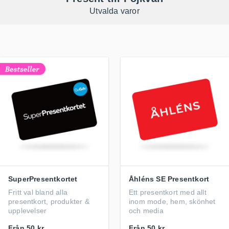
Utvalda varor
SuperPresentkortet
Åhléns SE Presentkort
Fritt val bland alla
Ett presentkort med allt
presentkort, produkter &
inom mode, hem, skönhet
upplevelser
och media
Från
50 kr
Från
50 kr