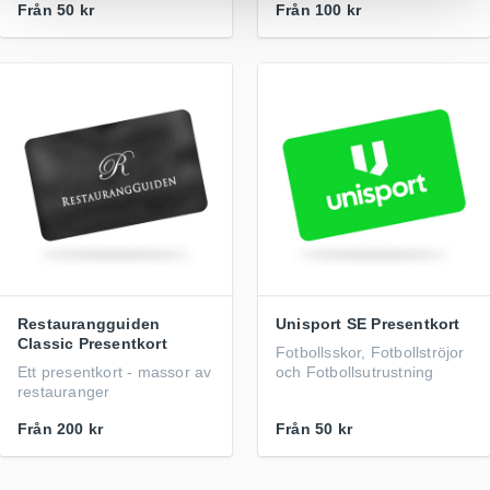
Från
50 kr
Från
100 kr
Restaurangguiden
Unisport SE Presentkort
Classic Presentkort
Fotbollsskor, Fotbollströjor
Ett presentkort - massor av
och Fotbollsutrustning
restauranger
Från
200 kr
Från
50 kr