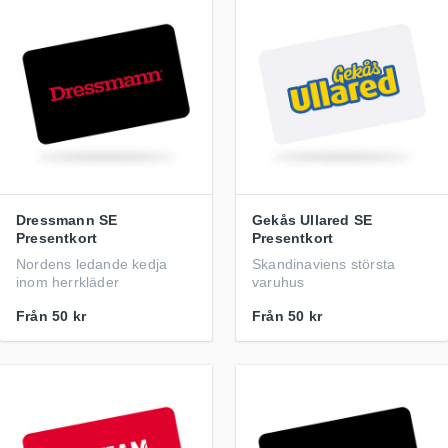
Dressmann SE
Gekås Ullared SE
Presentkort
Presentkort
Nordens ledande kedja
Skandinaviens största
inom herrkläder
varuhus
Från
50 kr
Från
50 kr