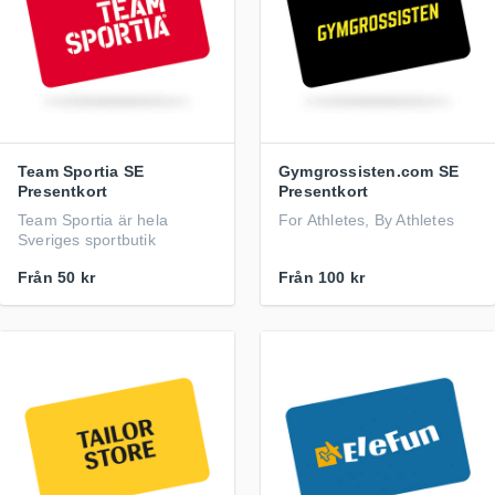
Team Sportia SE
Gymgrossisten.com SE
Presentkort
Presentkort
Team Sportia är hela
For Athletes, By Athletes
Sveriges sportbutik
Från
50 kr
Från
100 kr