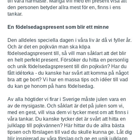
till våra närmaste. Många vill med en present visa att
den personen betyder allra mest för en, finns i ens
tankar.
En födelsedagspresent som blir ett minne
Den alldeles speciella dagen i våra liv är då vi fyller år.
Och är det en pojkvän man ska köpa
födelsedagspresent till, så vill man såklart att det blir
en helt perfekt present. Försöker du hitta en personlig
och unik födelsedagspresent till din pojkvän? Har du
fått idétorka - du kanske har svårt att komma på något
bra att ge bort? Vi har en massa tips och idéer till vad
du kan ge honom på hans födelsedag.
Av alla högtider vi firar i Sverige måste julen vara en
av de mysigaste. Och såklart är det på julen som vi,
med en gest, vill visa dem vi tycker mest om att finns i
våra tankar. Du kanske tycker det är svårt att hitta en
julklapp till pojkvännen? Här hittar du de allra bästa
tipsen och förslagen till vad du skulle kunna ge. Låt dig
blir inspirerad av våra förslag och ge en unik julklapp