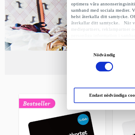
optimera våra annonseringsinit
samband med sociala medier. V
helst återkalla ditt samtycke. 
återkallar ditt samtycke. När v
mediepartners, reklampartner o
personliga information i samba
Samtyckesval
Nödvändig
Endast nödvändiga coo