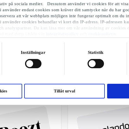
iativ på sociala medier. Dessutom använder vi cookies för att visa
i använder endast cookies som kräver ditt samtycke när du har 
Observera att vår webbplats möjligen inte fungerar optimalt om du in
i använder cookies behandlar vi kort din IP-adress. IP-adressen ka
ch analyspartner. Du kan läsa mer om vår användning av cookies 
nd med detta i både vår
integritetspolicy
och
cookiepolicyn
.
Inställningar
Statistik
Julklapp till pappa
Utvalda varor
kies
Tillåt urval