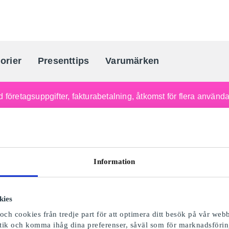
orier
Presenttips
Varumärken
Sveriges största presentkortporta
 företagsuppgifter, fakturabetalning, åtkomst för flera använd
Information
kies
ch cookies från tredje part för att optimera ditt besök på vår webb
istik och komma ihåg dina preferenser, såväl som för marknadsförin