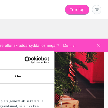
Företag
l
are eller skräddarsydda lösningar?
Läs mer
Om
plats genom att säkerställa
gsändamål, så att vi kan