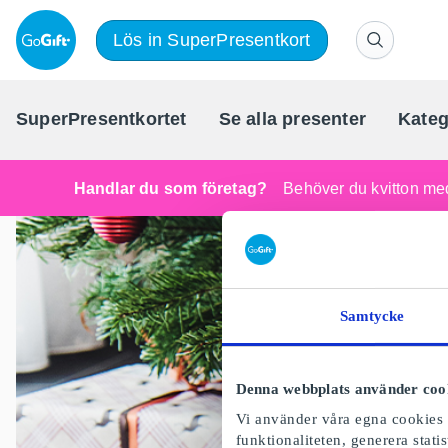
Lös in SuperPresentkort
SuperPresentkortet
Se alla presenter
Kateg
Handlar du som företag?
Behöver du kvitton med
Samtycke
Denna webbplats använder coo
Vi använder våra egna cookies o
funktionaliteten, generera stat